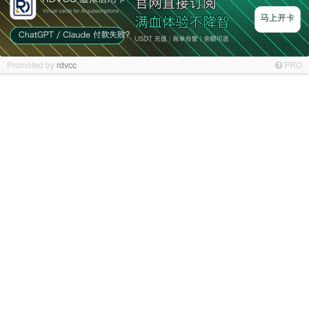
Promoted by
rdvcc
PRO