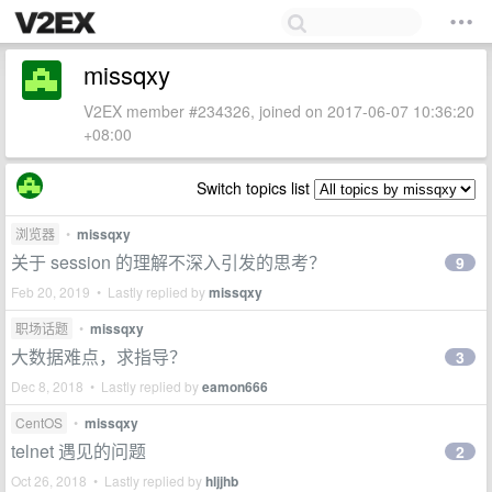
missqxy
V2EX member #234326, joined on 2017-06-07 10:36:20
+08:00
Switch topics list
浏览器
•
missqxy
关于 session 的理解不深入引发的思考？
9
Feb 20, 2019 • Lastly replied by
missqxy
职场话题
•
missqxy
大数据难点，求指导？
3
Dec 8, 2018 • Lastly replied by
eamon666
CentOS
•
missqxy
telnet 遇见的问题
2
Oct 26, 2018 • Lastly replied by
hljjhb