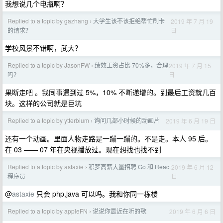
我想说几个电瓶啊？
Replied to a topic by gazhang
大学生该不该拒绝帮忙刷卡
2019 年 7 月 19
›
日
的请求？
学校风景不错啊，武大？
Replied to a topic by JasonFW
绩效工资占比 70%多，合理
2019 年 7 月 15
›
日
吗？
果断走吧 。我同事遇到过 5%，10% 不断递增的。到最后工资就几百
块。这样的公司就是巨坑
Replied to a topic by ytterbium
询问几部小时候的动画片
2019 年 6 月 19 日
›
还有一个动画。里面人物走路是一蹦一蹦的。不是走。本人 95 后。
在 03 —— 07 年在央视播放过。现在想找也找不到
Replied to a topic by astaxie
积梦高薪大量招聘 Go 和 React
2019 年 6 月 12
›
日
程序员
@
astaxie
只会 php,java 可以吗。我和你同一栋楼
Replied to a topic by appleFN
说说你最近在听的歌
2019 年 6 月 6 日
›