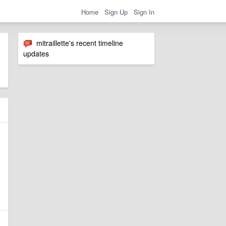
Home
Sign Up
Sign In
mitraillette's recent timeline
updates