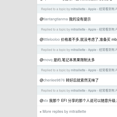
Replied to a topic by
mitraillette
Apple
经常看到有
›
›
@
tiantangtianma
我的没有提示
Replied to a topic by
mitraillette
Apple
经常看到有
›
›
@
littlelooloo
价格差不多,就没考虑了,准备买 mbp
Replied to a topic by
mitraillette
Apple
经常看到有
›
›
@
movq
是的,笔记本黑果限制太多
Replied to a topic by
mitraillette
Apple
经常看到有
›
›
@
chenlee9876
转好后就索然无味了
Replied to a topic by
mitraillette
Apple
经常看到有
›
›
@
xtx
我那个 EFI 分享的那个人说可以随意升级
More replies by mitraillette
»