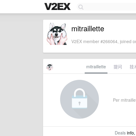
mitraillette
V2EX member #266064, joined on
mitraillette
提问
技
Per mitraille
Deals
info,