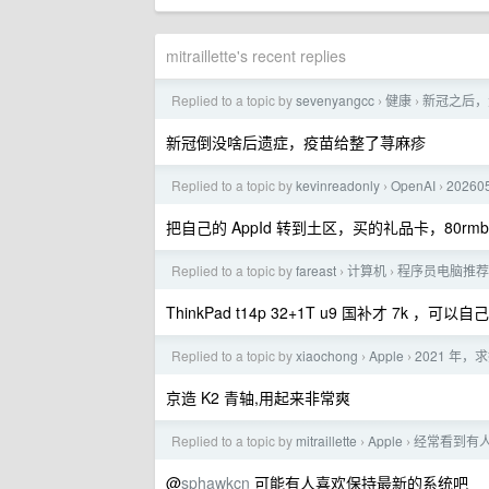
mitraillette's recent replies
Replied to a topic by
sevenyangcc
健康
新冠之后，
›
›
新冠倒没啥后遗症，疫苗给整了荨麻疹
Replied to a topic by
kevinreadonly
OpenAI
20260
›
›
把自己的 AppId 转到土区，买的礼品卡，80rmb
Replied to a topic by
fareast
计算机
程序员电脑推荐
›
›
ThinkPad t14p 32+1T u9 国补才 7k ，可
Replied to a topic by
xiaochong
Apple
2021 年，求
›
›
京造 K2 青轴,用起来非常爽
Replied to a topic by
mitraillette
Apple
经常看到有
›
›
@
sphawkcn
可能有人喜欢保持最新的系统吧