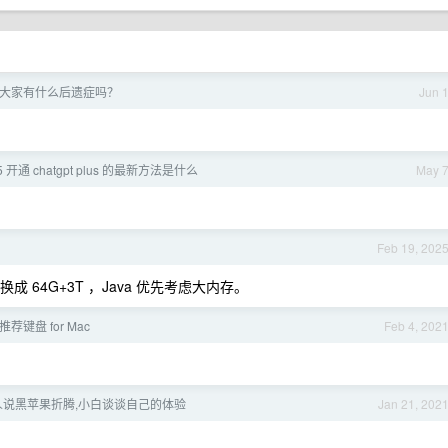
大家有什么后遗症吗？
Jun 
5 开通 chatgpt plus 的最新方法是什么
May 
Feb 19, 202
以自己换成 64G+3T ，Java 优先考虑大内存。
推荐键盘 for Mac
Feb 4, 202
人说黑苹果折腾,小白谈谈自己的体验
Jan 21, 202