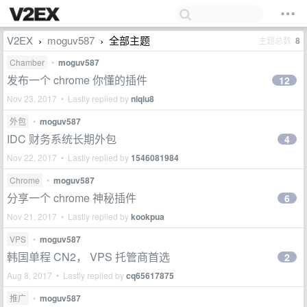
V2EX
moguv587
全部主题
主题总数
8
›
›
Chamber
•
moguv587
发布一个 chrome 你懂的插件
12
Nov 23, 2017 • Lastly replied by
niqiu8
外包
•
moguv587
IDC 财务系统长期外包
4
Nov 22, 2017 • Lastly replied by
1546081984
Chrome
•
moguv587
分享一个 chrome 神秘插件
6
Nov 21, 2017 • Lastly replied by
kookpua
VPS
•
moguv587
韩国单程 CN2， VPS 托管商首选
2
Aug 8, 2017 • Lastly replied by
cq65617875
推广
•
moguv587