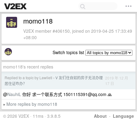
momo118
V2EX member #406150, joined on 2019-04-25 17:33:49
+08:00
Switch topics list
momo118's recent replies
Replied to a topic by Lawlieti
V 友们住自如的房子无法办理
2019 年 12 月
›
17 日
居住证咋办？
@
NauhiL
你好 求一个联系方式
1501115391@qq.com
🙏
More replies by momo118
»
© 2026 V2EX · 11ms · 3.9.8.5
About
·
Language