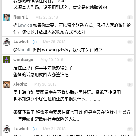
我办的时候落在闵行，1500
必须本人到场，说不用到场的，肯定是忽悠骗钱的
NauhiL
May 28, 2018
31
@
Lawlieti
如果你需要，可以留个联系方式，我把人家的微信给
你，随便公开放出人家联系方式不太好
Lawlieti
May 28, 2018
OP
32
@
NauhiL
谢谢 wx:wangztwjy，我也在闵行的说
windsage
May 30, 2018
33
居住证现在得半年才能办得到了
签证的话急用就回去办签注吧
xi4ohz
May 30, 2018
34
同上海自如 管家说房东不肯协助办居住证。投诉了也没用
也不知道办个居住证能让房东损失什么。。。。
----------------------------------------
签证我看了 好像不需要居住证也可以 但是需要在沪就业并最近
一年连续正常缴纳社会保险的人员。
Lawlieti
May 31, 2018
OP
35