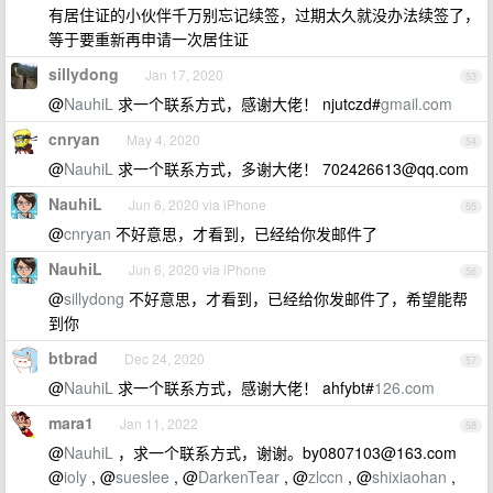
有居住证的小伙伴千万别忘记续签，过期太久就没办法续签了，
等于要重新再申请一次居住证
sillydong
Jan 17, 2020
53
@
NauhiL
求一个联系方式，感谢大佬！ njutczd#
gmail.com
cnryan
May 4, 2020
54
@
NauhiL
求一个联系方式，多谢大佬！
702426613@qq.com
NauhiL
Jun 6, 2020 via iPhone
55
@
cnryan
不好意思，才看到，已经给你发邮件了
NauhiL
Jun 6, 2020 via iPhone
56
@
sillydong
不好意思，才看到，已经给你发邮件了，希望能帮
到你
btbrad
Dec 24, 2020
57
@
NauhiL
求一个联系方式，感谢大佬！ ahfybt#
126.com
mara1
Jan 11, 2022
58
@
NauhiL
，求一个联系方式，谢谢。
by0807103@163.com
@
ioly
, @
sueslee
, @
DarkenTear
, @
zlccn
, @
shixiaohan
,