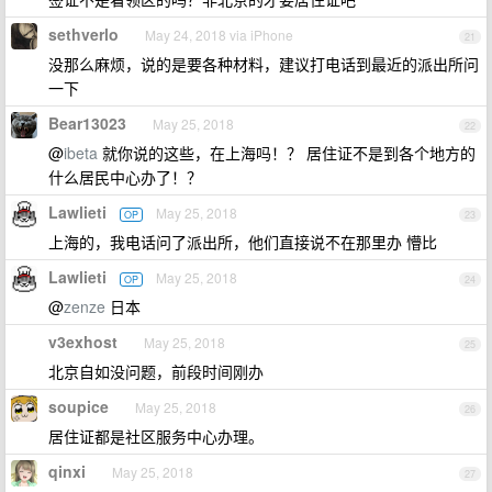
sethverlo
May 24, 2018 via iPhone
21
没那么麻烦，说的是要各种材料，建议打电话到最近的派出所问
一下
Bear13023
May 25, 2018
22
@
ibeta
就你说的这些，在上海吗！？ 居住证不是到各个地方的
什么居民中心办了！？
Lawlieti
May 25, 2018
OP
23
上海的，我电话问了派出所，他们直接说不在那里办 懵比
Lawlieti
May 25, 2018
OP
24
@
zenze
日本
v3exhost
May 25, 2018
25
北京自如没问题，前段时间刚办
soupice
May 25, 2018
26
居住证都是社区服务中心办理。
qinxi
May 25, 2018
27