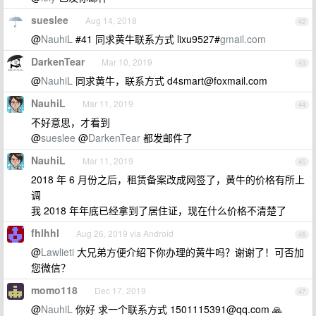
sueslee
Aug 14, 2018
42
@
NauhiL
#41 同求黄牛联系方式 lixu9527#
gmail.com
DarkenTear
Mar 10, 2019
43
@
NauhiL
同求黄牛，联系方式
d4smart@foxmail.com
NauhiL
Mar 11, 2019
44
不好意思，才看到
@
sueslee
@
DarkenTear
都发邮件了
NauhiL
Mar 11, 2019
45
2018 年 6 月份之后，租赁备案改成网签了，黄牛的价格有所上
调
我 2018 年年底已经拿到了居住证，现在什么价格不清楚了
fhlhhl
Aug 26, 2019 via Android
46
@
Lawlieti
大兄弟方便介绍下你办理的黄牛吗？谢谢了！可否加
您微信？
momo118
Dec 17, 2019
47
@
NauhiL
你好 求一个联系方式
1501115391@qq.com
🙏