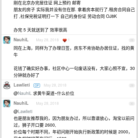
刚在北京办完居住证 网上预约 邮寄
朋友的房子 实际我并没有住在那. 拿着房本就行了.租房合同自己
打 ,社保完税证明打一下 自己的身份证 劳动合同 OJ8K
办完 5 天就送到了 效率很高
NauhiL
May 28, 2018
1
28
同在上海，同样为了办理日签，房东不肯协助办居住证，找的黄
牛
花钱了确实好办事，社区中心一句废话没有，大家心照不宣，30
分钟就办好了
Lawlieti
May 28, 2018
OP
29
@
NauhiL
求黄牛渠道~什么价位
NauhiL
May 28, 2018
30
@
Lawlieti
也是朋友推荐我的，因为朋友办过，所以靠谱放心，淘宝以前问
过，狮子开口要 2600,
价位每个时期不同，年初问刚开始执行新政策的时候是 2000，