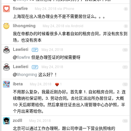
flowfire
May 24, 2018 via iPhone
8
上海现在出入境办理业务不是不需要居住证么。。。
lihongming
May 24, 2018 via Android
9
我在帝都办的时候看很多人拿着自如的租房合同，并没有房东到
场，也没有房本
Lawlieti
May 24, 2018
OP
10
@
flowfire
但是办理签证的时候需要呀
Lawlieti
May 24, 2018
OP
11
@
lihongming
这么好？！
ibeta
May 24, 2018
1
12
不用那么复杂，我最近刚办好。首先拿 1. 自如租房合同，2. 连
续缴纳社保证明，3. 劳动合同。去社区派出所办居住证，大概
10 天后邮寄给你。然后拿居住证去出入境管理中心办护照，半
个月出来寄给你。
zcdll
May 24, 2018
13
北京可以通过工作办理啊，跟公司申请一下营业执照啥的