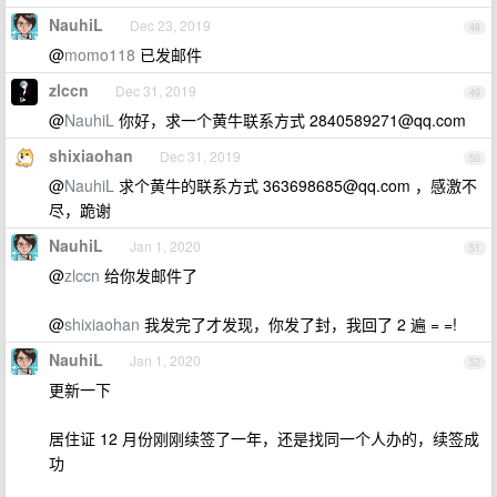
NauhiL
Dec 23, 2019
48
@
momo118
已发邮件
zlccn
Dec 31, 2019
49
@
NauhiL
你好，求一个黄牛联系方式
2840589271@qq.com
shixiaohan
Dec 31, 2019
50
@
NauhiL
求个黄牛的联系方式
363698685@qq.com
，感激不
尽，跪谢
NauhiL
Jan 1, 2020
51
@
zlccn
给你发邮件了
@
shixiaohan
我发完了才发现，你发了封，我回了 2 遍 = =!
NauhiL
Jan 1, 2020
52
更新一下
居住证 12 月份刚刚续签了一年，还是找同一个人办的，续签成
功