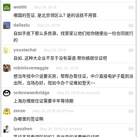
we000
May 24, 2018
14
哪国的签证, 是北京领区么? 是的话就不用管.
dallaslu
May 24, 2018
15
自如手底下那么多房源，找管家让他们给你随便出一份合同就行
的
youxiachai
May 24, 2018
16
自如..这种大企业不至于没有渠道.帮你搞居住证吧
robinlovemaggie
May 24, 2018
17
想当年找中介说要买房，帮帮办暂住证，中介直接电驴子载到派
出所，当场办好，现如今办个证难如登天~~
torbrowserbridge
May 24, 2018 via Android
18
上海办理居住证需要半年等待期
zenze
May 24, 2018 via iPhone
19
办哪里的签证啊
iyaozhen
May 24, 2018 via Android
20
签证不是看领区的吗？非北京的才要居住证吧