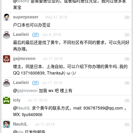
@
xi4ohz
是需要居住证的，或者临时居住凭证，我问过很多家
某宝
superpeaser
May 31, 2018
36
户口本也可以办签证
Lawlieti
Jun 8, 2018
OP
37
最后的最后还是找了黄牛，不同社区有不同的要求，可以先问好
再办理。
gsjmoveon
Jul 17, 2018
38
楼主，同是日本、上海自如，可以介绍下你办理的黄牛吗..我的
QQ 1371600839, Thanks♪(･ω･)ﾉ
Lawlieti
Jul 17, 2018
OP
39
@
gsjmoveon
加我 wx 吧 楼上有
ioly
Jul 17, 2018
40
@
NauhiL
求个黄牛的联系方式，mail:
936787599@qq.com
，
WX: liyu940906
NauhiL
Jul 17, 2018
41
@
ioly
已发你邮件