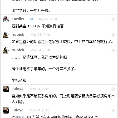
淘宝花钱，一年几千块。
Lawlieti
May 24, 2018
OP
3
看到某宝 1500 的 不知道靠谱否
rrubick
May 24, 2018
4
如果是签证的话感觉回老家办比较快，带上户口本和钱就行了。
rrubick
May 24, 2018
5
。。。是签证啊，我还以为是护照
居住证用不了半年的，一个月差不多了。
坐标帝都
JuicyJ
May 24, 2018
6
自如似乎是不给联系房东的，而上海是要求租赁备案必须房东本
人到场。
JuicyJ
May 24, 2018
7
@
JuicyJ
#6 当然也有不用到场的例子，各区要求不同。