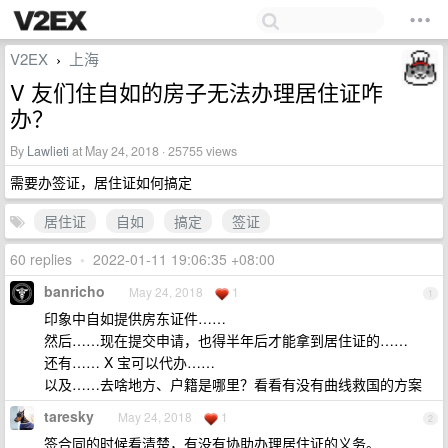
V2EX
上海
›
V 友们住自如的房子无法办理居住证咋
办？
By
Lawlieti
at May 24, 2018 · 25755 views
需要办签证，居住证如何搞定
居住证
自如
搞定
签证
60 replies
•
2022-01-11 19:06:35 +08:00
banricho
May 24, 2018
1
1
印象中自如提供房东证件……
然后……现在提交申请，也得半年后才能拿到居住证的……
还有…… X 宝可以代办……
以及……去啥地方、户籍是哪里？看看有没有曲线救国的方案
taresky
May 24, 2018
1
2
签合同的时候看清楚，有没有协助办理居住证的义务。