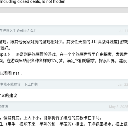
 including closed deals, is not hidden
在推荐入手 Switch2 么？
Jul 1
游戏，跟其他玩家对抗的游戏相对少。其次任天堂的 非 [高战斗烈度] 游戏
性较好。
okopia 》。咚奇刚是箱庭冒险游戏，在一个个箱庭世界里自由探索，发现世
建造游戏，在游戏里结识各种各样的宝可梦，满足它们的需求，探索世界，建设
看看 ns1 。
生能不能珍惜一下工作啊
Jan 2
主义的建议
的做法
May 8, 202
，但没有底。上大下小，能够将竹子编成的底板卡在中间。
生（用手一抿能下来一半熟的和一半硬芯）捞出。干净锅里掺水，摆上甑