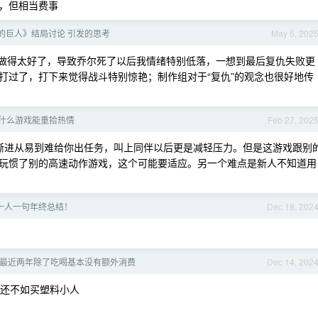
，但相当费事
的巨人》结局讨论 引发的思考
May 5, 202
和爆点做得太好了，导致乔尔死了以后我情绪特别低落，一想到最后复仇失败更
打过了，打下来觉得战斗特别惊艳；制作组对于“复仇”的观念也很好地传
有什么游戏能重拾热情
Feb 27, 202
序渐进从易到难给你出任务，叫上同伴以后更是减轻压力。但是这游戏跟别
玩惯了别的高速动作游戏，这个可能要适应。另一个难点是新人不知道用
一人一句年终总结！
Dec 18, 202
最近两年除了吃喝基本没有额外消费
Dec 14, 202
，还不如买塑料小人