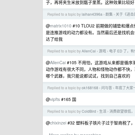
子，再将夹生米放到甑子里蒸。这种效果比较好
Replied to a topic by
laihan4396a
剧集
关于《进击
›
›
@
matrix1010
#10 TLOU2 前期做的铺垫
是连推游戏的动力都没有。当然最后还是找机会
达了给我
Replied to a topic by
AllenCai
游戏
电子 ED 了，
›
›
@
AllenCai
#105 不用怕，这游戏从来都是循
动作游戏有很大不同，人物和怪物动作都不快，
哪个武器，我只能说都试试，找到自己喜欢的
Replied to a topic by
ok168168
问与答
年底了大家
›
›
@
vipfts
#165 国
Replied to a topic by
ColdBird
生活
消费欲望很低，
›
›
@
chixinzei
#32 塑料板子铁片子过于智商税了