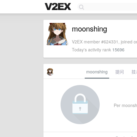
moonshing
V2EX member #624331, joined on
Today's activity rank
15696
moonshing
提问
技
Per moonshin