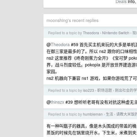
Deals
info,
moonshing's recent replies
Replied to a topic by
Theodora
Nintendo Switch
现
›
›
@
Theodora
#59 首先买主机来玩的大多是单机
在御三家是最多的了。所以 ns2 跟你的口味相
ns2 这里推荐《咚奇刚蕉力全开》《宝可梦 p
界，战斗烈度较低。pokopia 是开放世界
家园。
ns2 机器向下兼容 ns1 游戏，如果你游戏荒了可以
Replied to a topic by
iso223
职场话题
刚出社会的学
›
›
@
thinszx
#39 想听听老哥有没有对抗这种虚无
Replied to a topic by
humbleman
生活
请教大米饭
›
›
有一种叫甑子的器具，像是木头围成的带盖的桶
蒸饭的时候先在锅里烧开水，下生米，米煮到夹