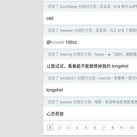
回复了
SoulSleep
创建的主题
买买买
618 有什么
›
›
c40
回复了
hessian
创建的主题
买买买
马上 618 了
›
›
@
brave6
100zz
回复了
macing
创建的主题
Apple
🔥「送码」高颜
›
›
让我试试，看看能不能替换掉我的 longshot
回复了
lxms2021
创建的主题
macOS
求推荐一款可以
›
›
longshot
回复了
jojoadv
创建的主题
电影
有没有治愈电影或
›
›
心灵奇旅
1
2
3
4
5
6
7
8
9
10