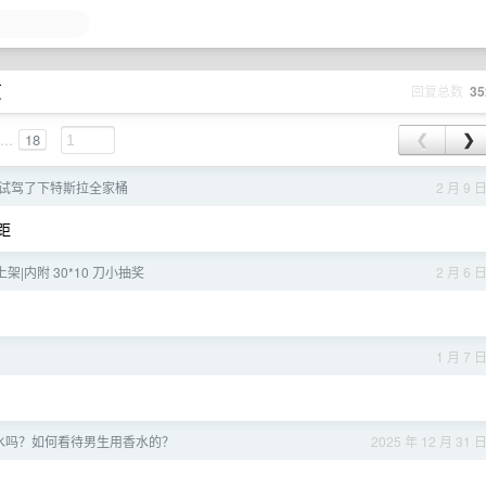
页
回复总数
35
...
18
❮
❯
试驾了下特斯拉全家桶
2 月 9 
距
6 已上架|内附 30*10 刀小抽奖
2 月 6 
1 月 7 
水吗？如何看待男生用香水的？
2025 年 12 月 31 