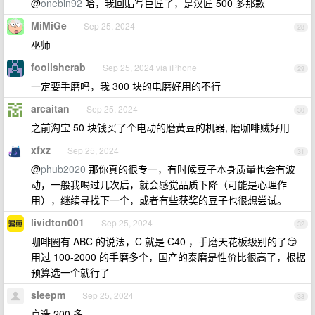
@
onebin92
哈，我回贴写巨匠了，是汉匠 500 多那款
MiMiGe
Sep 25, 2024
28
巫师
foolishcrab
Sep 25, 2024 via iPhone
29
一定要手磨吗，我 300 块的电磨好用的不行
arcaitan
Sep 25, 2024
30
之前淘宝 50 块钱买了个电动的磨黄豆的机器, 磨咖啡贼好用
xfxz
Sep 25, 2024
31
@
phub2020
那你真的很专一，有时候豆子本身质量也会有波
动，一般我喝过几次后，就会感觉品质下降（可能是心理作
用），继续寻找下一个，或者有些获奖的豆子也很想尝试。
lividton001
Sep 25, 2024
32
咖啡圈有 ABC 的说法，C 就是 C40 ，手磨天花板级别的了😏
用过 100-2000 的手磨多个，国产的泰磨是性价比很高了，根据
预算选一个就行了
sleepm
Sep 25, 2024
33
京造 200 多