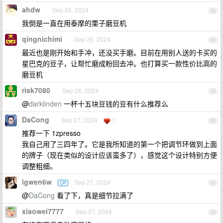
ahdw
Sep 26, 2024
53
我倒是一直在用泰摩的栗子磨豆机
qingnichimi
Sep 26, 2024
54
最近也是刚开始和手冲，还没买手磨。目前在用别人送的卡买的
星巴克的豆子，让帮忙磨成粉回去冲。也打算买一款性价比高的
磨豆机
risk7080
Sep 26, 2024
55
@
darklinden
一杯十五块豆钱的豆有什么推荐么
DaCong
Sep 27, 2024
1
56
推荐一下 1zpresso
我自己用了三四年了。它是我所知道的第一个把调节环做到上面
的牌子（现在类似的设计应该蛮多了），感觉这个设计特别方便
调整粗细。
igwen6w
Sep 27, 2024
OP
57
@
DaCong
看了下，真是细节拉满了
xiaowei7777
Sep 27, 2024
58