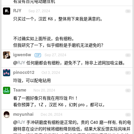
有没有百元电动磨豆机
RJY
Sep 27, 2024
59
只买过一个，汉匠 K6 ，整体用下来我是满意的。
不过确实如上面所说，会有细粉。
但我研究了一下，似乎细粉是手磨机无法避免的？
igwen6w
Sep 27, 2024
OP
60
@
RJY
任何磨都会有细粉，避免不了，除非上滤网加吸尘器。
pinocc012
Oct 3, 2024
61
玲珑，可以配电钻用
Tsame
Nov 20, 2024
62
看了一圈好像只有我在用玲珑 R1 ！
看你预算了，1Z ，汉匠 K6 ，幻刺 pro ，都可以，
moyunhai
Dec 26, 2024
63
@
RJY
手冲研磨度有细粉是正常的。贵的 C40 磨一样有, 有的电
磨特意在设计的时候将细粉降到极低，结果大家反馈实际风味并