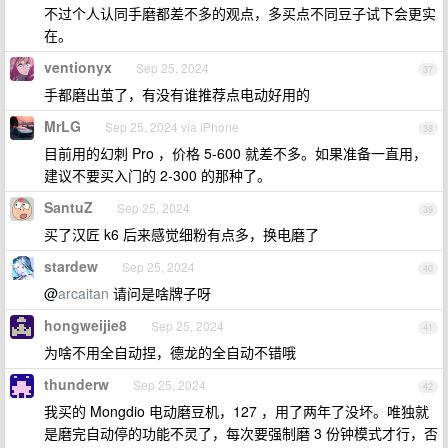
不过个人认同手磨都差不多的观点，多买点不同豆子试下会更实
在。
ventionyx
Sep 25, 2024
37
手都磨出茧了，有没有谁推荐点电动好用的
MrLG
Sep 25, 2024 via iPhone
38
目前用的幻刺 Pro ，价格 5-600 就差不多。如果准备一直用，
建议不要买入门的 2-300 的那种了。
SantuZ
Sep 25, 2024
39
买了汉匠 k6 后来感觉细粉有点多，换电磨了
stardew
Sep 25, 2024
40
@
arcaitan
请问是啥牌子呀
hongweijie8
Sep 25, 2024
41
为啥不用全自动捏，德龙的全自动不错哦
thunderw
Sep 25, 2024
42
我买的 Mongdio 电动磨豆机，127 ，用了两年了没坏。唯独就
是磨完自动停的功能不灵了，每次要强制磨 3 份钟模式才行，否