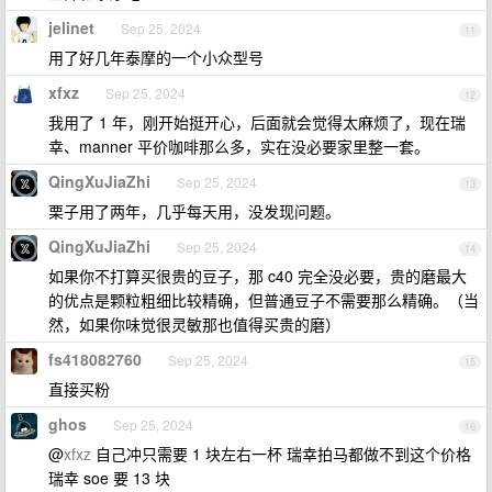
jelinet
Sep 25, 2024
11
用了好几年泰摩的一个小众型号
xfxz
Sep 25, 2024
12
我用了 1 年，刚开始挺开心，后面就会觉得太麻烦了，现在瑞
幸、manner 平价咖啡那么多，实在没必要家里整一套。
QingXuJiaZhi
Sep 25, 2024
13
栗子用了两年，几乎每天用，没发现问题。
QingXuJiaZhi
Sep 25, 2024
14
如果你不打算买很贵的豆子，那 c40 完全没必要，贵的磨最大
的优点是颗粒粗细比较精确，但普通豆子不需要那么精确。（当
然，如果你味觉很灵敏那也值得买贵的磨）
fs418082760
Sep 25, 2024
15
直接买粉
ghos
Sep 25, 2024
16
@
xfxz
自己冲只需要 1 块左右一杯 瑞幸拍马都做不到这个价格
瑞幸 soe 要 13 块