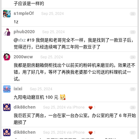
子应该是一样的
s1mpleOf
Sep 25, 2024
22
1z
phub2020
Sep 25, 2024
23
@
xfxz
#19 我倒是和老哥完全不一样，我是找到了一款豆子后，
觉得还行，已经连续喝了两三年同一款豆子了
2000wcw
Sep 25, 2024
24
我都是厨房翻箱倒柜找出个以前买的粉碎机来磨豆的。效果还不
错，用了好几年，等坏了再换我老婆那个公司送的料理机试一
试。
ixixi
Sep 25, 2024
25
九阳电动磨豆机 100 元
dik88chen
Sep 25, 2024 via iPhone
1
26
我巨匠买了两台，一台在家一台办公室。办公室的用了 6 年开始
磨损了
dik88chen
Sep 25, 2024 via iPhone
1
27