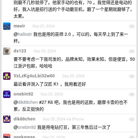
则磨不几秒就停了。他家手动的也有，70 。我觉得还是电动的
好，我入坑是招行送的个手动磨豆机，磨了一个星期就磨够了，
太累。
masir
Sep 25, 2024
43
@
hallostr
我也是用的巫师 2.0 ，可以的，每天早上到了来一
杯。
dx123
Sep 25, 2024
44
要不要考虑一下我司发的，品牌未知，效果未知，但是便宜，50
江浙沪包邮，哈哈哈
VxLzKg4uLbi32w60
Sep 25, 2024
45
最近看评测入了汉匠 K1 ，我用着还好
onebin92
Sep 25, 2024
46
@
dik88chen
#27 K6 吧，我也是用的这款，磨摩卡壶的也不
累，反正挺快的
dik88chen
Sep 25, 2024 via iPhone
47
@
onebin92
我是用电钻打豆，第三年售后过一次了
geekareas
Sep 25, 2024
48