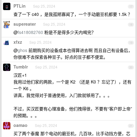
PTLin
Sep 25, 2024
17
查了一下 c40 ，是我孤陋寡闻了，一个手动磨豆机都要 1.5k ？
supereater
Sep 25, 2024
18
@
fs418082760
粉是不是得多少天内喝完？
xfxz
Sep 25, 2024
19
@
ghos
前期购买的设备成本也得算进去啊 而且自己有设备后，
你很难不去探索各种豆子。好点的豆子都不便宜。
Tumblr
Sep 25, 2024
20
汉匠+1
我用过他们家的两款，一个是 K2 （还是 K0 ？忘记了），还有
一个 K6 。
讲真，我觉得对于普通使用，入门款就够用了。。。
不过，买汉匠要有心理准备，他们拽得很，不要有“客户即上帝”
的预期。。。
oamao
Sep 25, 2024
21
买了两个泰魔 那个电动的磨豆机，几百块，比手动挡方便，芯