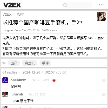
V2EX
咖啡
›
求推荐个国产咖啡豆手磨机，手冲
By
igwen6w
at Sep 25, 2024 · 6960 views
最近入坑手冲咖啡，进了几个卖豆群，然后群里人都推荐 c40 ，有亿
点贵。
相比之下感觉国产的更具有性价比，但眼花缭乱，选择困难症犯了。
有没有深度使用过的老哥推荐一下目前自用的国产磨豆机。
国产
磨豆机
手冲
64 replies
•
2024-12-26 11:02:07 +08:00
onebin92
Sep 25, 2024
1
1
汉匠吧
iuhiyuh
Sep 25, 2024
2
mavo 感觉不错