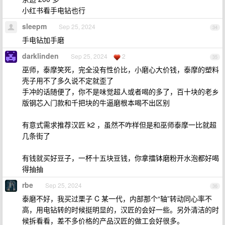
小红书看手电钻也行
sleepm
Sep 25, 2024
34
手电钻加手磨
darklinden
Sep 25, 2024
2
35
巫师，泰摩笑死，完全没有性价比，小磨心大价钱，泰摩的塑料
壳子用不了多久说不定就歪了
手冲的话随便了，你不是味觉超人或者喝的多了，百十块的老乡
版钢芯入门款和千把块的牛逼磨根本喝不出区别
有意式需求推荐汉匠 k2 ，虽然不咋样但是和巫师泰摩一比就超
几条街了
有钱就买好豆子，一杯十五块豆钱，你拿擂钵磨粉开水泡都好喝
得抽抽
rbe
Sep 25, 2024
36
泰磨不好，我买过栗子 C 某一代，内部那个“轴”转动同心率不
高，用电钻转的时候挺明显的，汉匠的会好一些。另外清洁的时
候拆看看，差不多价格的产品汉匠的做工会好很多。