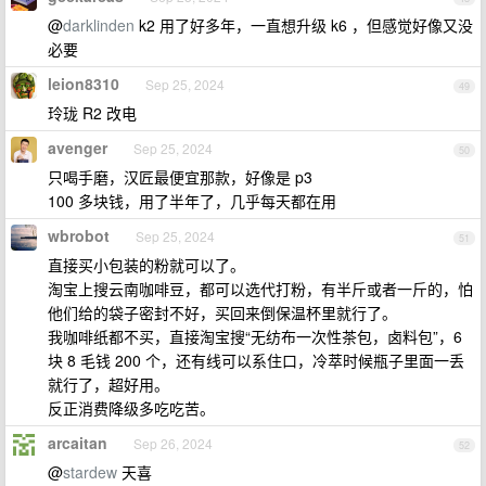
@
darklinden
k2 用了好多年，一直想升级 k6 ，但感觉好像又没
必要
leion8310
Sep 25, 2024
49
玲珑 R2 改电
avenger
Sep 25, 2024
50
只喝手磨，汉匠最便宜那款，好像是 p3
100 多块钱，用了半年了，几乎每天都在用
wbrobot
Sep 25, 2024
51
直接买小包装的粉就可以了。
淘宝上搜云南咖啡豆，都可以选代打粉，有半斤或者一斤的，怕
他们给的袋子密封不好，买回来倒保温杯里就行了。
我咖啡纸都不买，直接淘宝搜“无纺布一次性茶包，卤料包”，6
块 8 毛钱 200 个，还有线可以系住口，冷萃时候瓶子里面一丢
就行了，超好用。
反正消费降级多吃吃苦。
arcaitan
Sep 26, 2024
52
@
stardew
天喜