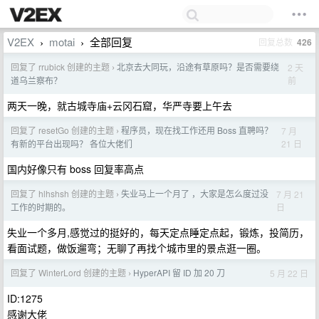
V2EX
motai
全部回复
回复总数
426
›
›
回复了 rrubick 创建的主题
北京去大同玩，沿途有草原吗？是否需要绕
2 天
›
前
道乌兰察布？
两天一晚，就古城寺庙+云冈石窟，华严寺要上午去
回复了 resetGo 创建的主题
程序员，现在找工作还用 Boss 直聘吗？
7 月
›
21 日
有新的平台出现吗？ 各位大佬们
国内好像只有 boss 回复率高点
回复了 hlhshsh 创建的主题
失业马上一个月了 ，大家是怎么度过没
7 月 21
›
日
工作的时期的。
失业一个多月,感觉过的挺好的，每天定点睡定点起，锻炼，投简历，
看面试题，做饭遛弯；无聊了再找个城市里的景点逛一圈。
回复了 WinterLord 创建的主题
HyperAPI 留 ID 加 20 刀
5 月 22 日
›
ID:1275
感谢大佬