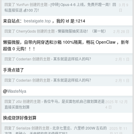
回复了 YunFun 创建的主题
[中转] Opus-4-6 上线，免费开蹬一周！回
3 月 9
›
日
帖直接狂送 💰100 刀！
来自站点：
bestaigate.top
，我的 id 是:1214
回复了 CherryGods 创建的主题
懒猫微服抽奖活动！（第一轮）
2 月 28 日
›
懒猫微服，自带内网穿透和沙箱 100%隔离，畅玩 OpenClaw ，新年
超值 0 元购！！！
回复了 Coderlan 创建的主题
某东就是这样招人的吗？
2 月 1 日
›
手滑点错了
回复了 Coderlan 创建的主题
某东就是这样招人的吗？
2 月 1 日
›
@
WasteNya
回复了 z0z 创建的主题
各位牛马，是买面包机自己做划算还是
2025 年 12 月
›
4 日
直接买面包划算
换成烧饼好像划算
回复了 Serialize 创建的主题
北京七里庄、六里桥 200W 左右的
2025 年 11
›
月 27 日
次顶、老破小、无电梯的房子值得买吗？