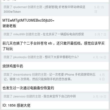
回复了 qiudemad 创建的主题
[感谢管理] 虾老板中转站继续送
5 月 15
›
日
3000wToken
MTEwMTg0MTU3MEBxcS5jb20=
谢谢老板
回复了 miku999 创建的主题
在北京买了一辆超标电自的感受
5 月 7 日
›
前几天也搞了个二手台铃苍穹 eb ，还只敢开最低档，感觉应该早买
了玩玩
回复了 pkuxkxqiu 创建的主题
想问下大家早餐都吃什么？
4 月 14 日
›
烧饼鸡蛋牛奶
回复了 dreambakerq 创建的主题
记一次老婆 iPhone 手机锁屏密码忘
4 月
›
8 日
记，输错 10 次停用，然后只能抹除手机的悲伤故事。
也发生过一次通过电脑备份恢复的
回复了 zwenooo 创建的主题
我也来宣传下自己的中转
3 月 19 日
›
ID: 1856 感谢大佬