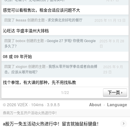
感觉可以看租售比，租金合适应该问题不大
回复了 Ikeaaa 创建的主题
求交换北京好吃的餐厅
2025 年 11 月 13 日
›
沁旺达 华盛丰温州大排档
回复了 bobox 创建的主题
Google 27 岁啦! 你使用 Google
2025 年 9 月 28
›
日
多久了？
08 或 09 年开始
回复了 xlogion 创建的主题
我想从零开始学拳击或者自由搏
2025 年 9 月
›
23 日
击，应该从哪开始呢？
找个拳馆，有大课的那种，先不用找私教
1/22
© 2026 V2EX · 104ms · 3.9.8.5
About
·
Language
券商万一免五开户活动火热进行中！
›
a股万一免五活动火热进行中！留言就抽鼠标键盘！