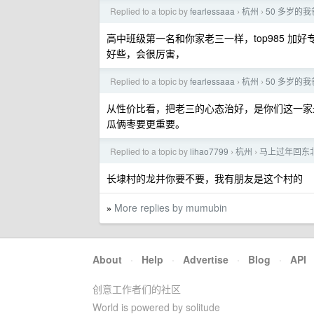
Replied to a topic by
fearlessaaa
杭州
50 多岁的
›
›
高中班级第一名和你家老三一样，top985 
好些，会很厉害，
Replied to a topic by
fearlessaaa
杭州
50 多岁的
›
›
从性价比看，把老三的心态治好，是你们这一家
瓜俩枣要更重要。
Replied to a topic by
lihao7799
杭州
马上过年回东
›
›
长埭村的龙井你要不要，我有朋友是这个村的
More replies by mumubin
»
About
·
Help
·
Advertise
·
Blog
·
API
创意工作者们的社区
World is powered by solitude