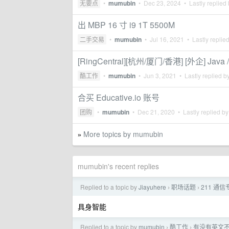
无要点
•
mumubin
•
Dec 23, 2024
• Lastly replied
出 MBP 16 寸 i9 1T 5500M
二手交易
•
mumubin
•
Jul 16, 2021
• Lastly replie
[RingCentral][杭州/厦门/香港] [外企] Java
酷工作
•
mumubin
•
Jun 3, 2021
• Lastly replied b
合买 Educative.io 账号
团购
•
mumubin
•
Dec 21, 2020
• Lastly replied b
More topics by mumubin
»
mumubin's recent replies
Replied to a topic by
Jiayuhere
职场话题
211 
›
›
具身智能
Replied to a topic by
mumubin
酷工作
有没有英文不错的
›
›