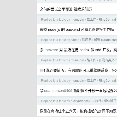
之前的面试全军覆没 继续求简历
Replied to a topic by
mumubin
酷工作
RingCent
›
›
很缺 node js 的 backend 还有老哥要换工作吗
Replied to a topic by
saltbo
程序员
最近 claude 
›
›
@
fromzero
对 最近在用 codex 做 sdd 开发，
Replied to a topic by
mumubin
酷工作
有没有英文不错的
›
›
HR 说还要简历，有兴趣的可以继续联系我，NodeJ
Replied to a topic by
mumubin
酷工作
RingCent
›
›
@
leoanderson0409
新职位不开放一直远程办公
Replied to a topic by
nickyadance23
旅行
想体验下
›
›
像是在商场住个五六天，能负担起的房间不如汉