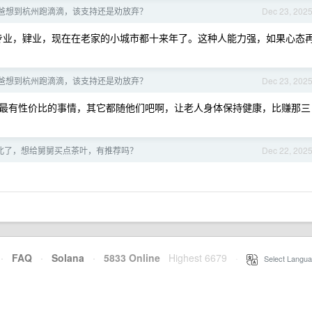
我爸想到杭州跑滴滴，该支持还是劝放弃？
Dec 23, 202
加好专业，肄业，现在在老家的小城市都十来年了。这种人能力强，如果心态
我爸想到杭州跑滴滴，该支持还是劝放弃？
Dec 23, 202
最有性价比的事情，其它都随他们吧啊，让老人身体保持健康，比赚那三
北了，想给舅舅买点茶叶，有推荐吗？
Dec 22, 202
·
FAQ
·
Solana
·
5833 Online
Highest 6679
·
Select Langua