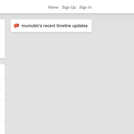
Home
Sign Up
Sign In
mumubin's recent timeline updates