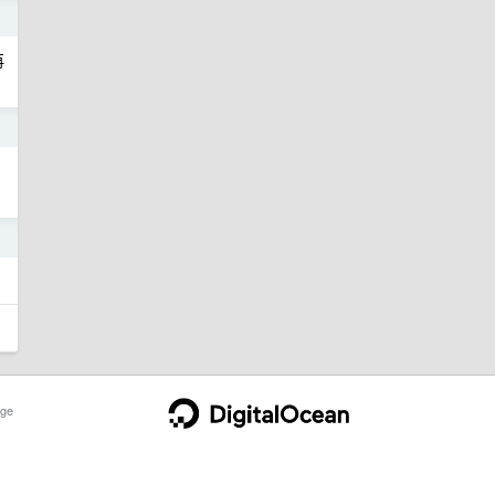
5
再
5
5
ge