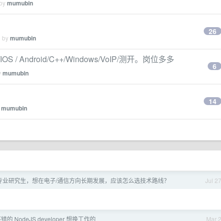
 by
mumubin
26
d by
mumubin
 /IOS / Android/C++/Windows/VoIP/测开。岗位多多
6
y
mumubin
14
y
mumubin
通信专业研究生，想在电子/通信方向长期发展，应该怎么选技术路线？
Jul 2
 NodeJS developer 想换工作的
Mar 