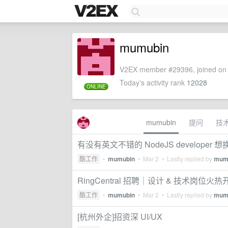
mumubin
V2EX member #29396, joined on 
Today's activity rank
12028
ONLINE
mumubin
提问
技
有没有英文不错的 NodeJS developer 
酷工作
•
mumubin
•
Mar 2
• Lastly replied by
mum
RingCentral 招聘｜设计 & 技术岗位火
酷工作
•
mumubin
•
Mar 2
• Lastly replied by
mum
[杭州外企]招资深 UI/UX