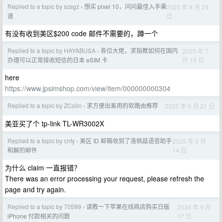
Replied to a topic by szsgz
想买 pixel 10，问问最佳入手渠
2025 年 8 月 24
›
日
道
有没有收到美区$200 code 邮件不需要的，蹲一个
Replied to a topic by HAYABUSA
各位大佬，求指教如何在国内
2025 年 7
›
月 16 日
办理可以正常接收短信的日本 eSIM 卡
here
https://www.jpsimshop.com/view/item/000000000304
Replied to a topic by ZColin
求方便出差用的软路由推荐
2025 年 6 月 21 日
›
美亚买了个 tp-link TL-WR3002X
Replied to a topic by cnfy
美区 ID 邮箱收到了洛佩兹语音助手
2025 年 5 月
›
14 日
和解的邮件
为什么 claim 一直报错？
There was an error processing your request, please refresh the
page and try again.
Replied to a topic by 70599
请教一下苹果在线商店购买日版
2024 年 9 月
›
17 日
iPhone 付款相关的问题