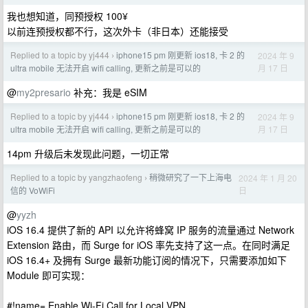
我也想知道，同预授权 100¥
以前连预授权都不行，这次外卡（非日本）还能接受
Replied to a topic by yj444
iphone15 pm 刚更新 ios18, 卡 2 的
2024 年 9
›
月 17 日
ultra mobile 无法开启 wifi calling, 更新之前是可以的
@
my2presario
补充：我是 eSIM
Replied to a topic by yj444
iphone15 pm 刚更新 ios18, 卡 2 的
2024 年 9
›
月 17 日
ultra mobile 无法开启 wifi calling, 更新之前是可以的
14pm 升级后未发现此问题，一切正常
Replied to a topic by yangzhaofeng
稍微研究了一下上海电
2024 年 1 月 20
›
日
信的 VoWiFi
@
yyzh
iOS 16.4 提供了新的 API 以允许将蜂窝 IP 服务的流量通过 Network
Extension 路由，而 Surge for iOS 率先支持了这一点。在同时满足
iOS 16.4+ 及拥有 Surge 最新功能订阅的情况下，只需要添加如下
Module 即可实现：
#!name= Enable Wi-Fi Call for Local VPN