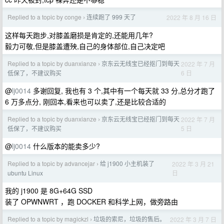
Replied to a topic by conge
连续跑了 999 天了
2022 年 8 月 16 日
›
这样每天跑步,对膝盖磨损是肯定的,还能用几年?
毅力可敬,但是膝盖遭殃,自己的身体部位,自己决定吧
Replied to a topic by duanxianze
京东云无线宝已经抠门到每天
2022 年 7 月
›
6 日
低保了，不建议购买
@
lj0014
多谢回复, 我也有 3 个,其中有一个每天就 33 分,总分才跑了
6 万多点分, 刚回本,看来也可以卖了,还是比较合适的
Replied to a topic by duanxianze
京东云无线宝已经抠门到每天
2022 年 7 月
›
5 日
低保了，不建议购买
@
lj0014
什么版本的能卖多少?
Replied to a topic by advancejar
给 j1900 小主机装了
2022 年 3 月 21
›
日
ubuntu Linux
我的 j1900 是 8G+64G SSD
装了 OPWNWRT ，跑 DOCKER 和科学上网，做旁路由
Replied to a topic by magickzl
垃圾的索尼，垃圾的售后。
2022 年 3 月 7 日
›