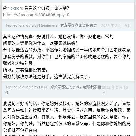
@
nicksors
看看这个链接，该选啥？
https://v2ex.com/t/838480#reply19
Replied to a topic by Reminders
女友要在老家贷款买房
2022 年 2 月 19 日
›
其实这种情况真不好说什么，她也没错，你不爽也是正常的
问题的关键是你为什么一定要跟她结婚？
分手是最适合的办法，不然作为婚姻的另一半的她每个月固定还老家
那套房子的贷款，对你们自己的家庭的经济影响是必然的，要不你的
赚钱能力特别强，
所以，其实谁都没有错，
最好的解决办法还是分手，这样就完美解决了，
Replied to a topic by HOU
媳妇家那边的亲戚，老跟我家借
2022 年 2 月 18
›
日
钱
我说句不好听的话，你这媳妇没找对，媳妇的家庭状况太差了，直接
怂回去会如何？按照常识生活，其实生活这东西，最后你会发现，家
人对你是最重要的，其他人，都是浮云，我这里说的家人是指，你，
你媳妇，你的娃，当然也包括彼此的直系父母，但是你和你媳妇的兄
弟姐妹不包括在内