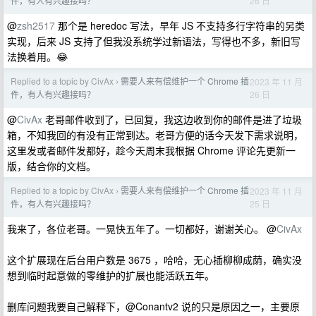
26 日
件，有人有兴趣接吗？
@
zsh2517
那个是 heredoc 写法，早年 JS 不支持多行字符串的另类
实现，后来 JS 支持了但我没系统学过新语法，写得也不多，新旧写
法换着用。😂
Replied to a topic by CivAx
需要人来有偿维护一个 Chrome 插
2023 年 11 月
›
26 日
件，有人有兴趣接吗？
@
CivAx
老哥邮件收到了，已回复，我这边收到你的邮件是进了垃圾
箱，不知我回的有没有正常到达。老哥方便的话今天发下需求说明，
这里发或者邮件发都好，趁今天周末我根据 Chrome 评论先更新一
版，结合你的文档。
Replied to a topic by CivAx
需要人来有偿维护一个 Chrome 插
2023 年 11 月
›
25 日
件，有人有兴趣接吗？
我来了，各位老哥。一晃快五年了。一切都好，谢谢关心。 @
CivAx
这个扩展现在后台用户数是 3675 ，哈哈，无心插柳柳成荫，确实没
想到临时起意做的零维护的扩展也能活跃五年。
删库问题我要自己解释下，@Conantv2 说的只是原因之一，主要原