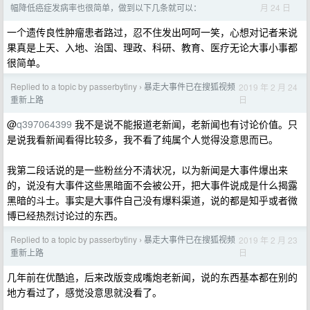
月 24 日
幅降低癌症发病率也很简单，做到以下几条就可以：
一个遗传良性肿瘤患者路过，忍不住发出呵呵一笑，心想对记者来说
果真是上天、入地、治国、理政、科研、教育、医疗无论大事小事都
很简单。
Replied to a topic by passerbytiny
暴走大事件已在搜狐视频
2019 年 2 月 24
›
日
重新上路
@
q397064399
我不是说不能报道老新闻，老新闻也有讨论价值。只
是说我看新闻看得比较多，我不看了纯属个人觉得没意思而已。
我第二段话说的是一些粉丝分不清状况，以为新闻是大事件爆出来
的，说没有大事件这些黑暗面不会被公开，把大事件说成是什么揭露
黑暗的斗士。事实是大事件自己没有爆料渠道，说的都是知乎或者微
博已经热烈讨论过的东西。
Replied to a topic by passerbytiny
暴走大事件已在搜狐视频
2019 年 2 月 23
›
日
重新上路
几年前在优酷追，后来改版变成嘴炮老新闻，说的东西基本都在别的
地方看过了，感觉没意思就没看了。