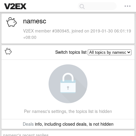
namesc
V2EX member #380945, joined on 2019-01-30 06:01:19
+08:00
Switch topics list
Per namesc's settings, the topics list is hidden
Deals
info, including closed deals, is not hidden
namesc's recent replies