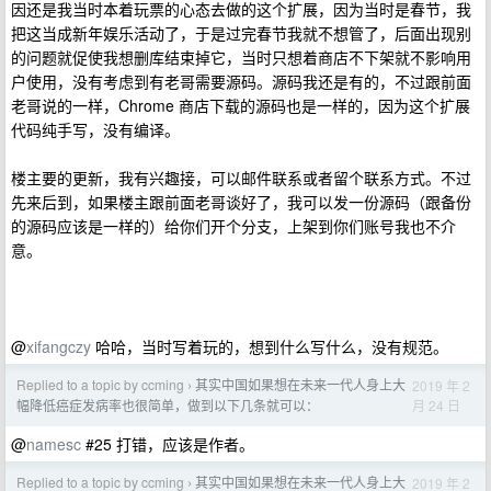
因还是我当时本着玩票的心态去做的这个扩展，因为当时是春节，我
把这当成新年娱乐活动了，于是过完春节我就不想管了，后面出现别
的问题就促使我想删库结束掉它，当时只想着商店不下架就不影响用
户使用，没有考虑到有老哥需要源码。源码我还是有的，不过跟前面
老哥说的一样，Chrome 商店下载的源码也是一样的，因为这个扩展
代码纯手写，没有编译。
楼主要的更新，我有兴趣接，可以邮件联系或者留个联系方式。不过
先来后到，如果楼主跟前面老哥谈好了，我可以发一份源码（跟备份
的源码应该是一样的）给你们开个分支，上架到你们账号我也不介
意。
@
xifangczy
哈哈，当时写着玩的，想到什么写什么，没有规范。
Replied to a topic by ccming
其实中国如果想在未来一代人身上大
2019 年 2
›
月 24 日
幅降低癌症发病率也很简单，做到以下几条就可以：
@
namesc
#25 打错，应该是作者。
Replied to a topic by ccming
其实中国如果想在未来一代人身上大
2019 年 2
›