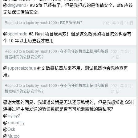
@
dingwen07
#3 2fa 已经有了，但是我担心的是传输安全，2fa 应该
无法保证传输安全。
Replied to a topic by naoh1000
RDP 安全吗？
2021 年 3 月 31 日
›
@
opentrade
#3 Rust 项目我喜欢！但是这么敏感的项目怎么也要有
个 10 年以上历史我才敢用
Replied to a topic by naoh1000
在不信任的机器上使用和敏感
2021 年 3 月
›
31 日
机器相同的公钥安全吗？
@
supercaizehua
#12 敏感机器从来不用，测试机器也会先检查再
用。
Replied to a topic by naoh1000
在不信任的机器上使用和敏感
2021 年 3 月
›
31 日
机器相同的公钥安全吗？
感谢大家的回复，我知道公钥是无法还原私钥的，但是我想知道 SSH
连接过程中我发送的验证数据是否有可能泄露我的隐私呢？
@
lsylsy2
@
xmumiffy
@
Osk
@
Mutoo