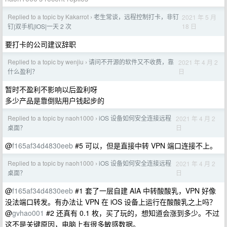
Replied to a topic by Kakarrot
老生常谈，远程控制打卡，非钉
2021 年 5 月
›
18 日
钉|双手机|IOS|一天 2 次
要打卡的公司建议辞职
Replied to a topic by wenjiu
请问不开源的软件又不收费，靠
2021 年 4 月 2
›
日
什么盈利？
暂时不盈利不影响以后盈利呀
多少产品是靠倒贴用户钱起步的
Replied to a topic by naoh1000
iOS 设备如何安全连接远程
2021 年 4 月 2
›
日
桌面？
@
f165af34d4830eeb
#5 可以，但是直接中转 VPN 端口连接不上。
Replied to a topic by naoh1000
iOS 设备如何安全连接远程
2021 年 4 月 2
›
日
桌面？
@
f165af34d4830eeb
#1 套了一层自建 AIA 中转酸酸乳，VPN 好像
没法端口转发。有办法让 VPN 在 iOS 设备上运行在酸酸乳之上吗？
@
gvhao001
#2 还真有 0.1 枚，买了玩的，想知道会涨到多少。不过
这不是关键原因，电脑上有很多敏感数据。