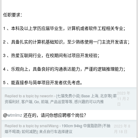
任职要求：
1 、本科及以上学历应届毕业生，计算机或者软件工程相关专业；
2 、具备扎实的计算机基础知识，至少熟练使用一门主流开发语言；
3 、热爱互联网行业，在校期间有过项目开发经验；
4 、乐观向上，具备良好的沟通表达能力，严谨的逻辑推理能力；
5 、能直接参与简单项目开发者优先考虑。
2023 年
Replied to a topic by neworin
[七猫免费小说| Base 上海, 北京等] 薪
›
11 月 2
资福利好, 客户端, Go, 前端, 产品运营等等, 感兴趣的可以内推
日
@
wtmlmz
还在的，请问你想应聘哪个岗位？
Replied to a topic by smallWang
190cm 94kg 中度脂肪肝(不抽
2023 年 8
›
月 18 日
烟不喝酒) 如何减肥|| 来点自行车选择建议