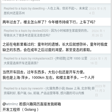
Replied to a topic by dawdling
人在上海，但买不起~，未来定
2024 年 6 月
›
4 日
居杭州还是苏州
两年过去了，楼主怎么样了？今年楼市持续下行，上车了吗？
Replied to a topic by dexlee2020
因为小时候原生家庭受的伤，
2024 年 1
›
月 26 日
导致长大了很多年还是无法愈合吗？
之前在电影里看过的：童年时的遗憾，长大后就想弥补，童年时极度
缺乏的东西，会在成年之后过度的渴望，甚至变态的索取。
Replied to a topic by nickyadance23
[年经题] 过年 1000 公里
2024 年 1 月
›
16 日
大家是选择开车还是高铁？
当然开车回去，过年东西多，大包小包还是开车方便。
我也是上海-萍乡，1000km 左右，和楼主差不多，一个人开
2023 年
Replied to a topic by neworin
[七猫免费小说| Base 上海, 北京等] 薪
›
11 月 3
资福利好, 客户端, Go, 前端, 产品运营等等, 感兴趣的可以内推
日
@
wtmlmz
若感兴趣简历直接发我邮箱
开发工程师（ Golang ）