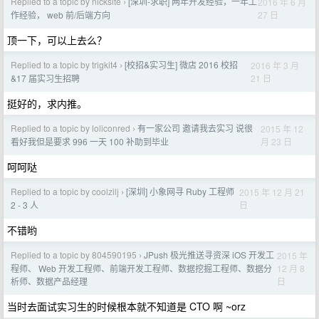
Replied to a topic by nicksite
[深圳-求职] 两年开发经验，一年工
2016 年 6 月
›
27 日
作经验， web 前/后端方向
顶一下，可以上去么？
Replied to a topic by trigkit4
[校招&实习生] 微店 2016 校招
2016 年 3 月
›
21 日
&17 届实习生招聘
挺好的，求内推。
Replied to a topic by loliconred
有一家公司 邀请我去实习 说很
2015 年 12
›
月 23 日
看好我但是要求 996 一天 100 补助到毕业
呵呵哒
Replied to a topic by coolzilj
[深圳] 小象网寻 Ruby 工程师
2015 年 12 月 21
›
日
2 - 3 人
不错哟
Replied to a topic by 804590195
JPush 极光推送寻资深 iOS 开发工
2015 年
›
12 月 8
程师、 Web 开发工程师、前端开发工程师、数据挖掘工程师、数据分
日
析师、数据产品经理
当时去面试实习生的时候根本就不知道是 CTO 啊 ~orz