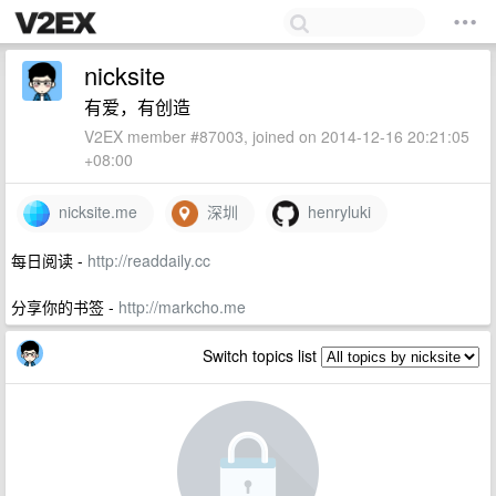
nicksite
有爱，有创造
V2EX member #87003, joined on 2014-12-16 20:21:05
+08:00
nicksite.me
深圳
henryluki
每日阅读 -
http://readdaily.cc
分享你的书签 -
http://markcho.me
Switch topics list