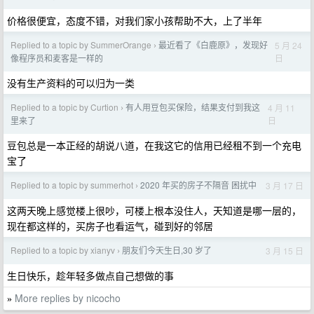
价格很便宜，态度不错，对我们家小孩帮助不大，上了半年
Replied to a topic by SummerOrange
最近看了《白鹿原》，发现好
5 月 24
›
日
像程序员和麦客是一样的
没有生产资料的可以归为一类
Replied to a topic by Curtion
有人用豆包买保险，结果支付到我这
4 月 11
›
日
里来了
豆包总是一本正经的胡说八道，在我这它的信用已经租不到一个充电
宝了
Replied to a topic by summerhot
2020 年买的房子不隔音 困扰中
3 月 17 日
›
这两天晚上感觉楼上很吵，可楼上根本没住人，天知道是哪一层的，
现在都这样的，买房子也看运气，碰到好的邻居
Replied to a topic by xianyv
朋友们今天生日,30 岁了
3 月 15 日
›
生日快乐，趁年轻多做点自己想做的事
More replies by nicocho
»