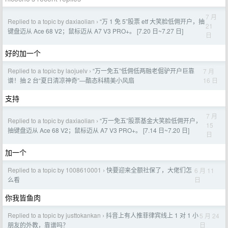
7 月
Replied to a topic by daxiaolian
“万 1 免 5”股票 etf 大笑脸低佣开户，抽
›
21
键盘迈从 Ace 68 V2；鼠标迈从 A7 V3 PRO+。 [7.20 日~7.27 日]
日
好的加一个
Replied to a topic by laojuelv
“万一免五”低佣低两融老倔驴开户巨靠
7 月
›
16 日
谱！抽 2 台“夏日清凉神奇”—酷态科精美小风扇
支持
7 月
Replied to a topic by daxiaolian
“万一免五”股票基金大笑脸低佣开户，
›
15
抽键盘迈从 Ace 68 V2；鼠标迈从 A7 V3 PRO+。 [7.14 日~7.20 日]
日
加一个
Replied to a topic by 1008610001
快要迎来全额社保了，大佬们怎
6 月 11
›
日
么看
你我皆鱼肉
Replied to a topic by justtokankan
抖音上有人推菲律宾线上 1 对 1 小
5 月 24
›
日
朋友的外教，靠谱吗？