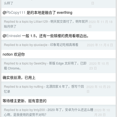
日
么样了
@
PbCopy111
是的本地是融合了 everthing
Replied to a topic by Lillian129
明天就交首付了，明年就开
2020 年 11 月 18
›
日
始月供了
@
Eninsslei
一般 1.5，还有一些赎楼的费用看哪边出。
Replied to a topic by qiuxiaojie
印象笔记吃相真难看
2020 年 11 月 6 日
›
notion 欢迎你
Replied to a topic by GeekSky
新版 Edge 太好用了，已卸
2020 年 10 月
›
23 日
载 Chrome。
确实很丝滑，已用上
Replied to a topic by nutting
北漂回家 6 年了，想写个回
2020 年 10 月 23
›
日
忆录
等待楼主更新、挺有意思的
Replied to a topic by tmly200
2020 年了，安卓为什么还这么糟
2020 年 10
›
月 20 日
心啊，是我使用的姿势不对吗？