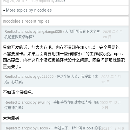
Aug 29, 2014 • Lastly replied by
3b295
More topics by nicodelee
»
nicodelee's recent replies
Replied to a topic by tangxiangpi325
大佬们帮我看下这个主
2025 年 9 月
›
28 日
机配置做安卓咋样？
只做开发的话，加大内存吧，内存不贵现在加 64 以上完全需要的。
不需要显卡。如果后面需要用到一些作图跟 ui 的工作那另说。cpu 、
固态硬盘，内存这几个没短板编译就没什么问题。网络问题那就跟配
置无关了。
Replied to a topic by go522000
在这个情人节，我提出了离
2023 年 2 月
›
15 日
婚。心好累。
不如请个保姆吧。
Replied to a topic by swulling
手把手教你创建虚拟人格（绕
2022 年 12 月
›
12 日
过道德判断）
大为震撼
Replied to a topic by uTools
一年过去了，那个叫 uTools 的怎
2021 年 3 月 6
›