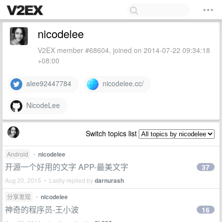
nicodelee
V2EX member #68604, joined on 2014-07-22 09:34:18
+08:00
alee92447784
nicodelee.cc/
NicodeLee
Switch topics list
Android
•
nicodelee
开源一个好用的文字 APP-最美文字
37
Aug 20, 2015 • Lastly replied by
darnurash
分享发现
•
nicodelee
神奇的程序员-王小波
16