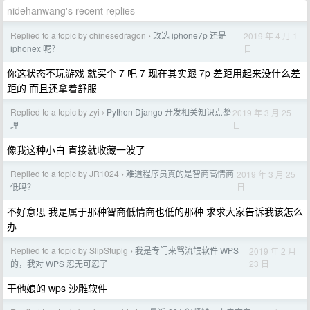
nidehanwang's recent replies
Replied to a topic by chinesedragon
改选 iphone7p 还是
2019 年 4 月 1
›
日
iphonex 呢？
你这状态不玩游戏 就买个 7 吧 7 现在其实跟 7p 差距用起来没什么差
距的 而且还拿着舒服
Replied to a topic by zyi
Python Django 开发相关知识点整
2019 年 3 月 25
›
日
理
像我这种小白 直接就收藏一波了
Replied to a topic by JR1024
难道程序员真的是智商高情商
2019 年 3 月 25
›
日
低吗？
不好意思 我是属于那种智商低情商也低的那种 求求大家告诉我该怎么
办
Replied to a topic by SlipStupig
我是专门来骂流氓软件 WPS
2019 年 2 月
›
23 日
的，我对 WPS 忍无可忍了
干他娘的 wps 沙雕软件