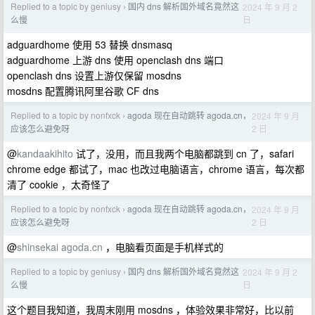
Replied to a topic by geniusy
国内 dns 解析国外域名竟然这
2024 年 9 月 2
›
日
么慢
adguardhome 使用 53 替换 dnsmasq
adguardhome 上游 dns 使用 openclash dns 端口
openclash dns 设置上游仅保留 mosdns
mosdns 配置腾讯阿里谷歌 CF dns
Replied to a topic by nonfxck
agoda 现在自动跳转 agoda.cn，
2024 年 9 月
›
2 日
应该怎么避免呀
@
kandaakihito
试了，没用，而且我两个电脑都跳到 cn 了，safari
chrome edge 都试了，mac 也改过电脑语言，chrome 语言，每次都
清了 cookie ，太奇怪了
Replied to a topic by nonfxck
agoda 现在自动跳转 agoda.cn，
2024 年 9 月
›
2 日
应该怎么避免呀
@
shinsekai
agoda.cn
，电脑看页面是手机样式的
Replied to a topic by geniusy
国内 dns 解析国外域名竟然这
2024 年 9 月 2
›
日
么慢
这个题目我知道，我周末刚用 mosdns ，体验效果非常好，比以前