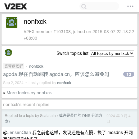
nonfxck
V2EX member #103108, joined on 2015-03-07 22:18:22
+08:00
Switch topics list
宽带症候群
•
nonfxck
agoda 现在自动跳转 agoda.cn，应该怎么避免呀
13
Sep 2, 2024 • Lastly replied by
nonfxck
More topics by nonfxck
»
nonfxck's recent replies
Replied to a topic by Scalalala
或许是最佳的 DNS 分流方
2024 年 9 月 4
›
日
案？
@
JensenQian
我之前也这样，发现还是有点慢，换了 mosdns 开网