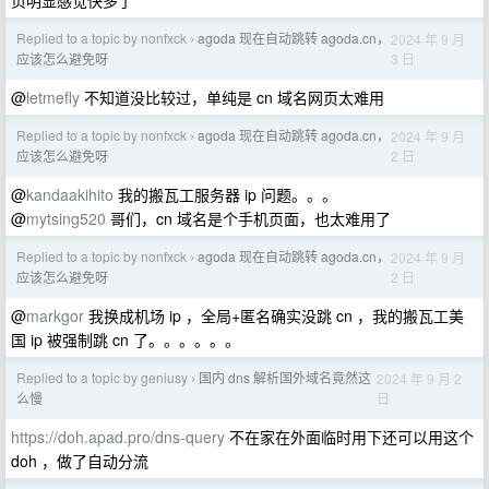
页明显感觉快多了
Replied to a topic by nonfxck
agoda 现在自动跳转 agoda.cn，
2024 年 9 月
›
3 日
应该怎么避免呀
@
letmefly
不知道没比较过，单纯是 cn 域名网页太难用
Replied to a topic by nonfxck
agoda 现在自动跳转 agoda.cn，
2024 年 9 月
›
2 日
应该怎么避免呀
@
kandaakihito
我的搬瓦工服务器 ip 问题。。。
@
mytsing520
哥们，cn 域名是个手机页面，也太难用了
Replied to a topic by nonfxck
agoda 现在自动跳转 agoda.cn，
2024 年 9 月
›
2 日
应该怎么避免呀
@
markgor
我换成机场 ip ，全局+匿名确实没跳 cn ，我的搬瓦工美
国 ip 被强制跳 cn 了。。。。。。
Replied to a topic by geniusy
国内 dns 解析国外域名竟然这
2024 年 9 月 2
›
日
么慢
https://doh.apad.pro/dns-query
不在家在外面临时用下还可以用这个
doh ，做了自动分流