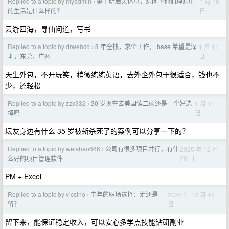
Replied to a topic by myadmin
鉴于明后天休息，想问下你们理想中
1 月 16
›
日
的生活是什么样的？
云游四海，寻仙问道，写书
Replied to a topic by drwebco
8 年全栈，求个工作， base 希望是深
1 月 11
›
日
圳，东莞，广州
天生外包，不开玩笑，稍微练练英语，去外企外包干很适合，钱也不
少，还轻松
Replied to a topic by zzx332
30 岁现在去美国读二硕还是一个好选
1 月 11
›
日
择吗
坛友身边有什么 35 岁被斩杀死了的案例可以分享一下的？
Replied to a topic by weishao666
公司有很多项目并行，有什
2025 年 12 月
›
20 日
么好的项目管理软件
PM + Excel
Replied to a topic by vicsino
中年的职场选择：走还是
2025 年 12 月 19
›
日
留？
留下来，能保证稳定收入，可以安心多学点技能钻研副业