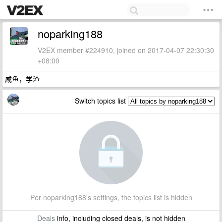
noparking188
V2EX member #224910, joined on 2017-04-07 22:30:30
+08:00
咸鱼，学渣
Switch topics list
Per noparking188's settings, the topics list is hidden
Deals
info, including closed deals, is not hidden