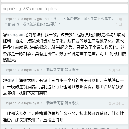
noparking188's recent replies
Replied to a topic by gitxuzan
从 2026 年后开始，就没手写过代码了，
5 月
›
1 日
全部 ai 写，我也知道我的职业要完了
@
moregun
老哥想法和我一致，过去多年程序员吃到的是移动互联网
红利，抽象一点就是消费端数字化。现在要的是生产端数字化，这也
是多年前就提出来的概念，AI 兴起之后，只是改了个说法数智化，这
些都是一脉相承，具有连贯性。数字经济是重中之重，对 IT 的缺口依
然很大。
Replied to a topic by kill9
新年新问答-转岗想法
2 月 24 日
›
@
kill9
上海很大啊，有镇上三百多一个月的房子可以租，有地铁口一
百一晚的连锁酒店。是制造业行业也可以苏州看看，哪个合适给钱多
去哪呗，找到下家再离职
Replied to a topic by kill9
新年新问答-转岗想法
2 月 24 日
›
工作都这么久了，跳槽看你做的什么业务，技术栈可以速通、针对性
准备。建议别苏州了，直接上海吧