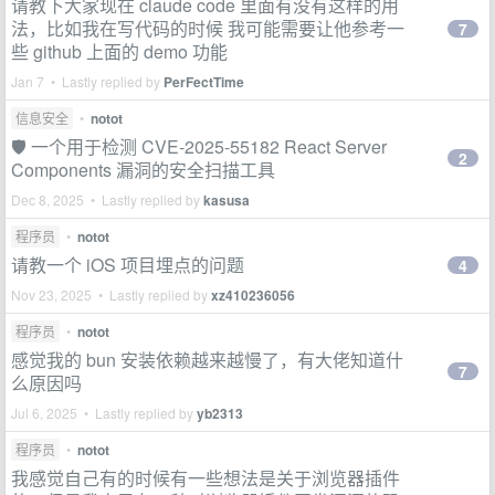
请教下大家现在 claude code 里面有没有这样的用
法，比如我在写代码的时候 我可能需要让他参考一
7
些 github 上面的 demo 功能
Jan 7 • Lastly replied by
PerFectTime
信息安全
•
notot
🛡️ 一个用于检测 CVE-2025-55182 React Server
2
Components 漏洞的安全扫描工具
Dec 8, 2025 • Lastly replied by
kasusa
程序员
•
notot
请教一个 iOS 项目埋点的问题
4
Nov 23, 2025 • Lastly replied by
xz410236056
程序员
•
notot
感觉我的 bun 安装依赖越来越慢了，有大佬知道什
7
么原因吗
Jul 6, 2025 • Lastly replied by
yb2313
程序员
•
notot
我感觉自己有的时候有一些想法是关于浏览器插件