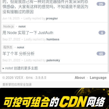
的，但是我自己有一种对浏览器插件开发深深的恐
25
惧感😱，大家有这样的感觉吗，不知道是不是因为
没有接触过的原因
Jun 18, 2025 • Lastly replied by
prosgtsr
Node.js
•
notot
用 Node 实现了一下 JustAuth
4
Sep 27, 2022 • Lastly replied by
humbass
程序员
•
notot
羊了个羊 分析分析
45
Sep 21, 2022 • Lastly replied by
palemoky
notot 创建的更多主题
»
© 2026 V2EX · 6ms · 3.9.8.5
About
·
Language
重新掌控应用安全加速