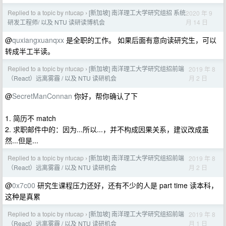
Replied to a topic by ntucap
[新加坡] 南洋理工大学研究组招 系统
2020 年 9
›
月 14 日
研发工程师/ 以及 NTU 读研读博机会
@
quxiangxuanqxx
是全职的工作。 如果后面有意向读研究生，可以
转成半工半读。
Replied to a topic by ntucap
[新加坡] 南洋理工大学研究组招前端
2019 年 8
›
月 2 日
（React）远离雾霾 / 以及 NTU 读研机会
@
SecretManConnan
你好，帮你确认了下
1. 简历不 match
2. 求职邮件中的：因为...所以...，并不构成因果关系，建议改成虽
然...但是...
Replied to a topic by ntucap
[新加坡] 南洋理工大学研究组招前端
2019 年 8
›
月 2 日
（React）远离雾霾 / 以及 NTU 读研机会
@
0x7c00
研究生课程压力还好，还有不少的人是 part time 读本科，
这种是真累
Replied to a topic by ntucap
[新加坡] 南洋理工大学研究组招前端
2019 年 8
›
月 1 日
（React）远离雾霾 / 以及 NTU 读研机会