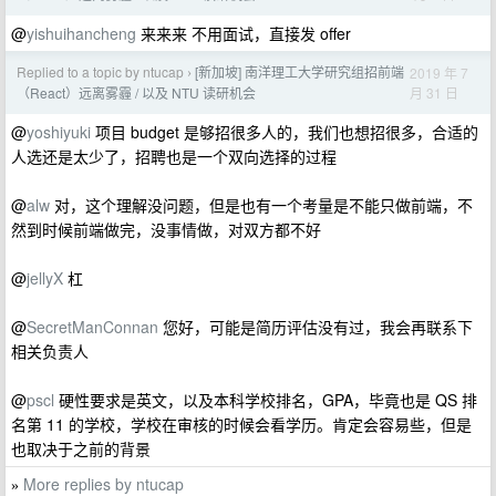
@
yishuihancheng
来来来 不用面试，直接发 offer
Replied to a topic by ntucap
[新加坡] 南洋理工大学研究组招前端
2019 年 7
›
月 31 日
（React）远离雾霾 / 以及 NTU 读研机会
@
yoshiyuki
项目 budget 是够招很多人的，我们也想招很多，合适的
人选还是太少了，招聘也是一个双向选择的过程
@
alw
对，这个理解没问题，但是也有一个考量是不能只做前端，不
然到时候前端做完，没事情做，对双方都不好
@
jellyX
杠
@
SecretManConnan
您好，可能是简历评估没有过，我会再联系下
相关负责人
@
pscl
硬性要求是英文，以及本科学校排名，GPA，毕竟也是 QS 排
名第 11 的学校，学校在审核的时候会看学历。肯定会容易些，但是
也取决于之前的背景
More replies by ntucap
»