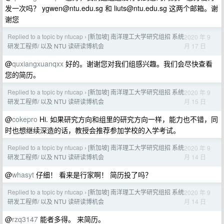
发一次吗？
ygwen@ntu.edu.sg
和
liuts@ntu.edu.sg
这两个邮箱。谢
谢您
Replied to a topic by ntucap
[新加坡] 南洋理工大学研究组招 系统
2020 年 9
›
月 17 日
研发工程师/ 以及 NTU 读研读博机会
@
quxiangxuanqxx
好的。谢谢您对我们组感兴趣。我们会尽快查看
您的简历。
Replied to a topic by ntucap
[新加坡] 南洋理工大学研究组招 系统
2020 年 9
›
月 15 日
研发工程师/ 以及 NTU 读研读博机会
@
cokepro
Hi. 如果研究方向和组里的研究方向一样，能力也不错，同
时也想继续深造的话，教授会推荐参加学校的入学考试。
Replied to a topic by ntucap
[新加坡] 南洋理工大学研究组招 系统
2020 年 9
›
月 14 日
研发工程师/ 以及 NTU 读研读博机会
@
whasyt
仔细！ 看来是行家啊！ 简历投了吗？
Replied to a topic by ntucap
[新加坡] 南洋理工大学研究组招 系统
2020 年 9
›
月 14 日
研发工程师/ 以及 NTU 读研读博机会
@
rzq3147
能者多得。 来简历。