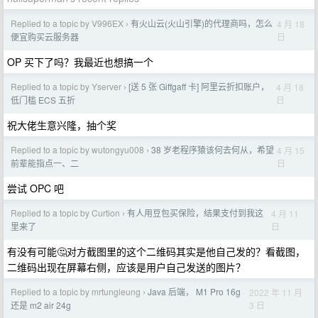
Replied to a topic by V996EX
有火山云(火山引擎)的代理商吗，怎么
4 月 18
›
日
便宜购买云服务器
OP 买下了吗？我最近也想搞一个
Replied to a topic by Yserver
[送 5 张 Giffgaff 卡] 阿里云折扣账户，
4 月 18
›
日
低门槛 ECS 五折
祝大佬生意兴隆，抽个奖
Replied to a topic by wutongyu008
38 岁老程序猿该何去何从，希望
4 月 15
›
日
前辈能指点一、二
尝试 OPC 吧
Replied to a topic by Curtion
有人用豆包买保险，结果支付到我这
4 月 11
›
日
里来了
有没有可能🤔对方截图里的这个二维码其实是他自己发的？看截图，
二维码出现在屏幕右侧，应该是用户自己发送的图片？
Replied to a topic by mrtungleung
Java 后端， M1 Pro 16g
2022 年 11 月
›
3 日
还是 m2 air 24g