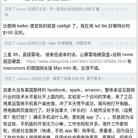
回复了 kamiu 创建的主题
求一款性价比适合的 USB 扩展
2019 年 12 月 20
›
日
坞
比御用 belkin 便宜些的就是 caldigit 了，我在用 ts3 lite,好像特价时
$100 买的。
回复了 elgae 创建的主题
iMac 外接硬盘，问题咨询
2019 年 12 月 18 日
›
三星 X5，直接雷电， 或者低成本的话，山寨雷电硬盘盒+自购 nvme
固态硬盘：
https://www.aliexpress.com/item/32952100894.html
有
macrumors 的德国网友接 Mac mini 用，反馈不错。
回复了 zkeeper 创建的主题
拿到了加拿大的 PR, 要不要去?
2019 年 4 月 2 日
›
加拿大没有美国那样的 facebook，apple，amazon，整体来说互联网
行业的技术水平是比不上国内的。实验室一个访问的学者，来了之后
用某运营商手机客户端充值，冲了半天愣不成功，我叫他打开电脑，
用电脑网页版就行了。好多加拿大（年长的）人居然没有手机（话费
贵？免打扰？）确实手机没什么用，更别提 app 了。。。但是因为没
有这些，手机版的开发压力小嘛，工作也轻松许多。海外工作更轻
松，但是社会服务（快递，手机 app 等）效率低，质量差，因为自己
工作也为别人提供服务嘛，在国内社会服务效率高，质量好，但是自