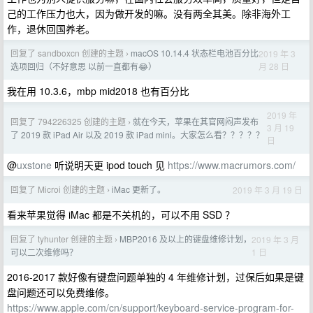
己的工作压力也大，因为做开发的嘛。没有两全其美。除非海外工
作，退休回国养老。
回复了 sandboxcn 创建的主题
macOS 10.14.4 状态栏电池百分比
2019 年 3
›
月 28 日
选项回归（不好意思 以前一直都有😂）
我在用 10.3.6，mbp mid2018 也有百分比
2019 年
回复了 794226325 创建的主题
就在今天，苹果在其官网闷声发布
›
3 月 19
了 2019 款 iPad Air 以及 2019 款 iPad mini。大家怎么看？？？？？
日
@
uxstone
听说明天更 ipod touch 见
https://www.macrumors.com/
回复了 Microi 创建的主题
iMac 更新了。
2019 年 3 月 19 日
›
看来苹果觉得 iMac 都是不关机的，可以不用 SSD ？
回复了 tyhunter 创建的主题
MBP2016 及以上的键盘维修计划，
2019 年 3 月
›
1 日
可以二次维修吗？
2016-2017 款好像有键盘问题单独的 4 年维修计划，过保后如果是键
盘问题还可以免费维修。
https://www.apple.com/cn/support/keyboard-service-program-for-