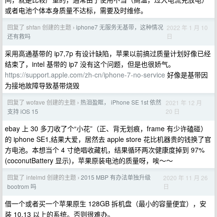
或者电池个体本身质量不达标，需要及时维修。
回复了 shfan 创建的主题
iphone7 无服务无基带，这种情况
2022 年 1 月 10
›
日
还有救吗
采用高通基带的 ip7,7p 有设计缺陷，苹果以前搞过质量计划好像已经
结束了，intel 基带的 ip7 没有这个问题，但是也很娇气。
https://support.apple.com/zh-cn/iphone-7-no-service
好像是基带因
为接地故障导致基带烧毁
回复了 wofave 创建的主题
热泪盈眶， iPhone SE 1st 依然
2021 年 12 月
›
20 日
支持 iOS 15
ebay 上 30 多刀收了个“小花”（正、背无划痕，frame 有少许磕碰）
的 iphone SE1,结果大爱，居然去 apple store 花比机器贵的钱换了官
方电池。本想当个 4 寸绝唱收藏机，结果循环两次健康度掉到 97%
(coconutBattery 显示)，苹果原装电池的质量呀，唉～～
回复了 intelmd 创建的主题
2015 MBP 有办法单独升级
2020 年 11 月 26
›
日
bootrom 吗
借一个或者买一个苹果原生 128GB 拆机盘（最小的容量便宜），安
装 10.13 以上的系统。否则很难办。