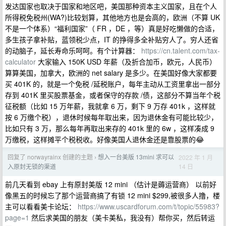
发达国家也取决于国家和地区吧，美国那种资本主义国家，且在个人
所得税免税州(WA?)比较划算，其他地方也是会高的，欧洲（不算 UK
不是一个体系）“福利国家”（ FR ，DE ，等）真是好吃懒做的合适，
多生孩子拿补贴，蓝领税少点，IT 的挣得多全补贴穷人了。穷人还省
的动脑子，延长寿命乐呵呵。有个计算器：
https://cn.talent.com/tax-
calculator
大家输入 150K USD 年薪（及折合加币，欧元，人民币）
算算美国，加拿大，欧洲的 net salary 是多少。在美国好像大家都要
买 401K 的，就是一个免税 /延税账户，每年主动从工资里拿出一部分
存到 401K 里买股票基金，或者保守的存款 /债，这部分不算当年个税
征税额（比如 15 万年薪，我就拿 6 万，剩下 9 万存 401k ，这样就
按 6 万缴个税），退休时候每年取出来，因为退休金有可能比较少，
比如只有 3 万，那么每年再取出来存的 401k 里的 6w ，这样凑成 9
万缴税，这样摊平个税税收。好像美国人退休金还是靠股票的😂
回复了 norwayrainx 创建的主题
想入一台美版 13mini 求可以
2022 年 1 月
›
14 日
入原封无锁的渠道
前几天看到 ebay 上有原封美版 12 mini （估计是薅运营商） 以前好
像黑五的时候忘了那个运营商搞了有锁 12 mini $299,被很多人撸，楼
主可以看看美卡论坛：
https://www.uscardforum.com/t/topic/55983?
page=1
然后求美国的朋友（美卡美私，我没有）帮你买，然后转运