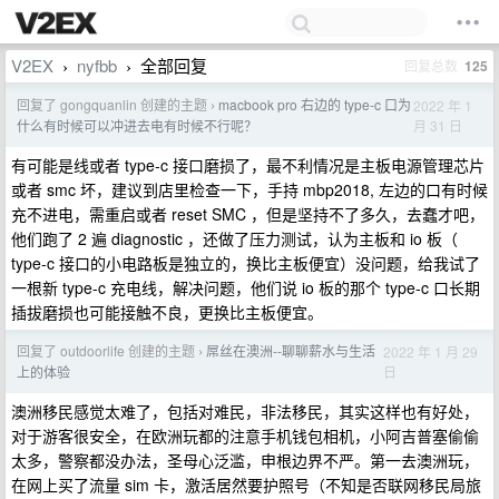
V2EX
nyfbb
全部回复
回复总数
125
›
›
回复了 gongquanlin 创建的主题
macbook pro 右边的 type-c 口为
2022 年 1
›
月 31 日
什么有时候可以冲进去电有时候不行呢？
有可能是线或者 type-c 接口磨损了，最不利情况是主板电源管理芯片
或者 smc 坏，建议到店里检查一下，手持 mbp2018, 左边的口有时候
充不进电，需重启或者 reset SMC ，但是坚持不了多久，去蠢才吧，
他们跑了 2 遍 diagnostic ，还做了压力测试，认为主板和 io 板（
type-c 接口的小电路板是独立的，换比主板便宜）没问题，给我试了
一根新 type-c 充电线，解决问题，他们说 io 板的那个 type-c 口长期
插拔磨损也可能接触不良，更换比主板便宜。
回复了 outdoorlife 创建的主题
屌丝在澳洲--聊聊薪水与生活
2022 年 1 月 29
›
日
上的体验
澳洲移民感觉太难了，包括对难民，非法移民，其实这样也有好处，
对于游客很安全，在欧洲玩都的注意手机钱包相机，小阿吉普塞偷偷
太多，警察都没办法，圣母心泛滥，申根边界不严。第一去澳洲玩，
在网上买了流量 sim 卡，激活居然要护照号（不知是否联网移民局旅