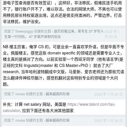
游电子签查询是否有效签证），这样好，非法移民，假难民连手机用
不了，银行账户开不了，难以存活。合法的网球大师，不爽也可以使
用移民部长特权驱逐出境，这点还是很支持澳洲的，严管边界，打击
非法移民，维护治安。
回复了 flowerpiggy 创建的主题
迷茫的看过来，英专生 37 岁写人
2022 年 1
›
月 29 日
生第一行代码， 47 岁离开体制内创业
NB 楼主厉害，俺学 CS 的，可是业余一直喜欢学外语，但是毕竟不专
业，佩服楼主，感觉这些 domain specific 的领域还是需要专业人士，
楼主真的是搞对了方向。以前实验室一个西班牙同学（他有语言学(是
正经的文科 linguistic)master 和 CS Master+PhD ）就去了大厂
research, 当年哈利波特翻成中文版，马爱新、爱农老师还为那些咒语
怎么翻译传神绞尽脑汁，感觉机翻对这些特别专业的领域是个大问
题。
回复了 novaa 创建的主题
越来越高的社保
2022 年 1 月 26 日
›
补充：计算 net salary 网站，美国是
https://www.talent.com/tax-
calculator
, 拉到下面还有各大洲其他国家
回复了 novaa 创建的主题
越来越高的社保
2022 年 1 月 26 日
›