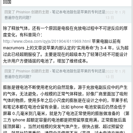
回国
回复了 Phishion 创建的主题
笔记本电池鼓包是苹果的专利还是
2022 年 1 月
›
13 日
普遍存在的问题？
除了释放气体，还有一个原因是电极在充放电过程中不可逆反应的厚
度变化，有科普简介：
http://www.cbea.com/qyjs/201904/611969.html
苹果电脑以前有
macrumors 上的文章说苹果内部认定的“实用寿命”为 3-4 年，认为超
过此已经超期服役了。主要是现在的超级本为了轻薄已经不可能设计
允许用户方便插拔的电池了，增加了维修成本。
回复了 Phishion 创建的主题
笔记本电池鼓包是苹果的专利还是
2022 年 1 月
›
13 日
普遍存在的问题？
膨胀是锂电池不断使用老化的自然现象，源于充放电副反应中的产生
的气体，无法避免，小规模的正常气体释放，好像厂商里面加了吸附
气体的物质，使用多年之后小尺度的膨胀是在设计之中的，苹果手机
和笔记本都在电池仓留有余量，比如 iphone 电池安装后仍然会低于
屏幕 0.几毫米到几毫米，就是为了电池正常使用的膨胀做准备的 （第
三方 iphone 超额定容量的电池都是把预留厚度用满，正常膨胀后直
接顶屏幕）。当然对规模的突发气体产生，很快占据、超过预留空
间，就是比较严重的，通常由于使用不当（高温，过大电流充放电）