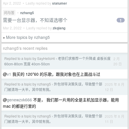
Apr 2, 2022 • Lastly replied by
statumer
问与答
•
nzhang5
需要一台显示器，不知道选哪个
1
Mar 2, 2022 • Lastly replied by
zkqiang
More topics by nzhang5
»
nzhang5's recent replies
Replied to a topic by SayHelloHi
老铁们求推荐一个升降桌 桌板长度
2 月
›
20 日
60cm-80cm 宽度 40cm-50cm
@
v1
我买的 120*60 的乐歌，跟我对象也在上面战斗过
Replied to a topic by nzhang5
外包领导决策失误，导致整个部
2025 年 8 月
›
12 日
门被清场一大半，其中就有我。
@
genewzxk666
不是， 我们那一片用的全是主机加显示器，能用
mac 的都是行里的
Replied to a topic by nzhang5
外包领导决策失误，导致整个部
2025 年 8 月
›
11 日
门被清场一大半，其中就有我。