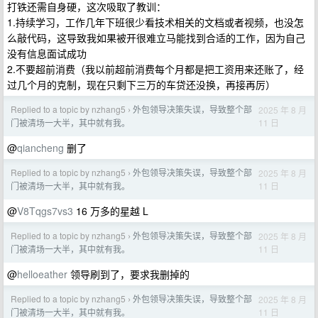
打铁还需自身硬，这次吸取了教训：
1.持续学习，工作几年下班很少看技术相关的文档或者视频，也没怎
么敲代码，这导致我如果被开很难立马能找到合适的工作，因为自己
没有信息面试成功
2.不要超前消费（我以前超前消费每个月都是把工资用来还账了，经
过几个月的克制，现在只剩下三万的车贷还没换，再接再厉）
Replied to a topic by nzhang5
外包领导决策失误，导致整个部
2025 年 8 月
›
11 日
门被清场一大半，其中就有我。
@
qiancheng
删了
Replied to a topic by nzhang5
外包领导决策失误，导致整个部
2025 年 8 月
›
11 日
门被清场一大半，其中就有我。
@
V8Tqgs7vs3
16 万多的星越 L
Replied to a topic by nzhang5
外包领导决策失误，导致整个部
2025 年 8 月
›
11 日
门被清场一大半，其中就有我。
@
helloeather
领导刷到了，要求我删掉的
Replied to a topic by nzhang5
外包领导决策失误，导致整个部
2025 年 8 月
›
11 日
门被清场一大半，其中就有我。