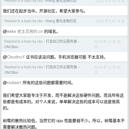
Replied to a topic by obc
Klang 量化金融社区
2022 年 5 月 14 日
›
我们还在起步当中。开源社区，希望大家参与。
Replied to a topic by obc
Klang 量化金融社区
2022 年 5 月 14 日
›
@
wske
老主页用的.cn
的域名。
Replied to a topic by obc
打造自己的云服务器 --
2018 年 12 月 29
›
日
ONCBox
@
CloudnuY
证书应该没问题。手机浏览器可能 不太支持。
Replied to a topic by obc
打造自己的云服务器 --
2018 年 12 月 29
›
日
ONCBox
@
niubee1
所有的这些问题都需要时间。
我们希望大家能专注于开发，而不是解决这些硬件问题。而且所有这
些都是有成本的。对个人来说，单单解决这些的成本可以说是很高
的。
树莓的散热比较低，当然它的 cpu 性能要弱不少。所以，树莓基本不
需要解决散热问题。