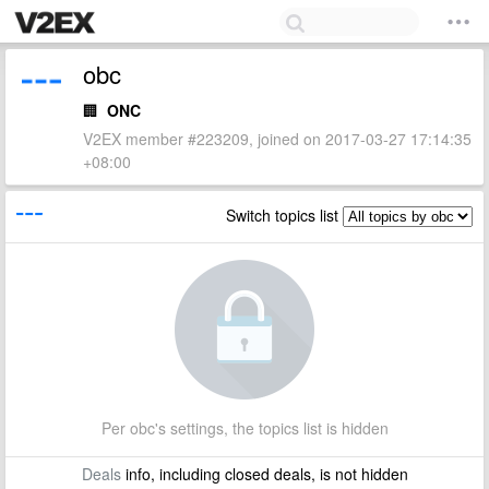
obc
🏢
ONC
V2EX member #223209, joined on 2017-03-27 17:14:35
+08:00
Switch topics list
Per obc's settings, the topics list is hidden
Deals
info, including closed deals, is not hidden