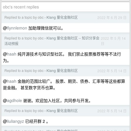
obc's recent replies
Replied to a topic by obc
Klang 量化金融社区
2022 年 6 月 29 日
›
@
flynnlemon
加助理微信就可以。
Replied to a topic by obc
Klang 量化金融社区 -- 知识分享会
2022 年 5 月 14
›
日
活动预报
@
haah
纯开源技术与知识型社区。 我们禁止股票推荐等等不法行
为。
Replied to a topic by obc
Klang 量化金融社区
2022 年 5 月 14 日
›
@
haah
金融的范围比较广。 股票、期货、债券、汇率等等这些都算
是金融。 甚至数字货币也算。
@
agdhole
谢谢。欢迎加入社区，共同参与开发。
Replied to a topic by obc
Klang 量化金融社区
2022 年 5 月 14 日
›
@
liuliangyz
已经开群 2 。