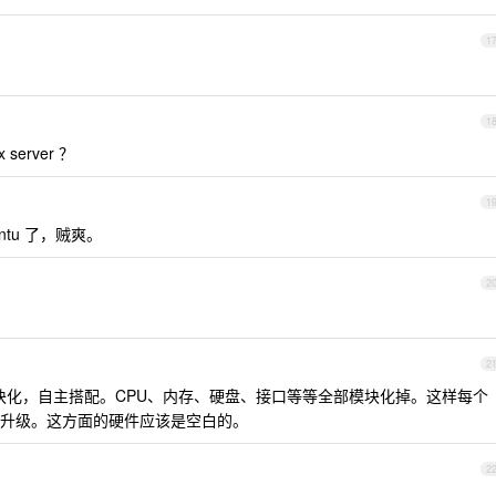
1
1
server ？
1
ntu 了，贼爽。
2
2
模块化，自主搭配。CPU、内存、硬盘、接口等等全部模块化掉。这样每个
升级。这方面的硬件应该是空白的。
2