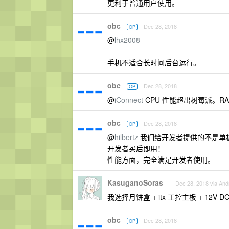
更利于普通用户使用。
obc
Dec 28, 2018
OP
@
lhx2008
手机不适合长时间后台运行。
obc
Dec 28, 2018
OP
@
iConnect
CPU 性能超出树莓派。
obc
Dec 28, 2018
OP
@
hilbertz
我们给开发者提供的不是单
开发者买后即用！
性能方面，完全满足开发者使用。
KasuganoSoras
Dec 28, 2018 via And
我选择月饼盒 + itx 工控主板 + 12V D
obc
Dec 28, 2018
OP