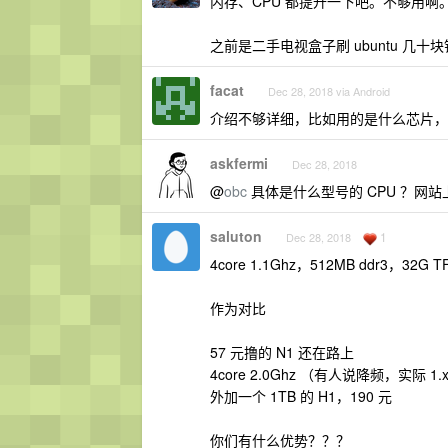
内存、CPU 都提升一下吧。不够用啊
之前是二手电视盒子刷 ubuntu 几十
facat
Dec 28, 2018 via Android
介绍不够详细，比如用的是什么芯片，
askfermi
Dec 28, 2018
@
obc
具体是什么型号的 CPU ？网站上只写了 4c
saluton
1
Dec 28, 2018
4core 1.1Ghz，512MB ddr3，32G T
作为对比
57 元撸的 N1 还在路上
4core 2.0Ghz （有人说降频，实际 1.x
外加一个 1TB 的 H1，190 元
你们有什么优势？？？