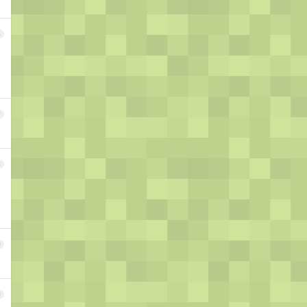
6
7
。
8
9
0