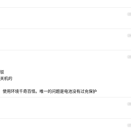
2
2
2
驳
关机的
不小，使用环境千奇百怪。唯一的问题是电池没有过充保护
2
2