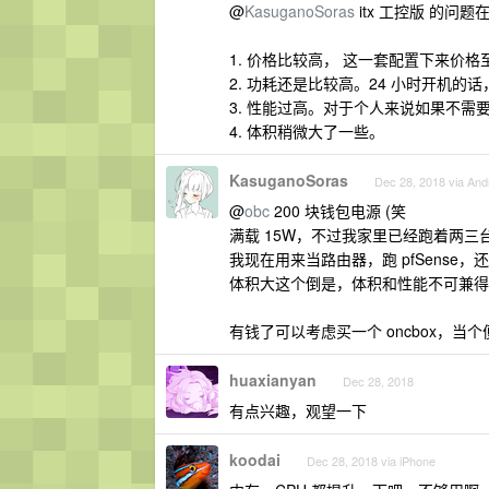
@
KasuganoSoras
itx 工控版 的问题
1. 价格比较高， 这一套配置下来价格至
2. 功耗还是比较高。24 小时开机的
3. 性能过高。对于个人来说如果不
4. 体积稍微大了一些。
KasuganoSoras
Dec 28, 2018 via And
@
obc
200 块钱包电源 (笑
满载 15W，不过我家里已经跑着两三台 E5
我现在用来当路由器，跑 pfSense，
体积大这个倒是，体积和性能不可兼得
有钱了可以考虑买一个 oncbox，当
huaxianyan
Dec 28, 2018
有点兴趣，观望一下
koodai
Dec 28, 2018 via iPhone