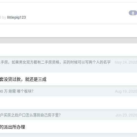
8
ed by
littlepig123
二手房。如果男女双方都有二手房资格，买的时候可以写两个人的名字
May 24, 202
套没贷过款，就还是三成
00 万 刚需 哪个板块？
Aug 19, 202
户买房之后户口怎么落到自己房子里？
Jun 23, 202
的派出所办理