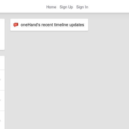
Home
Sign Up
Sign In
oneHand's recent timeline updates