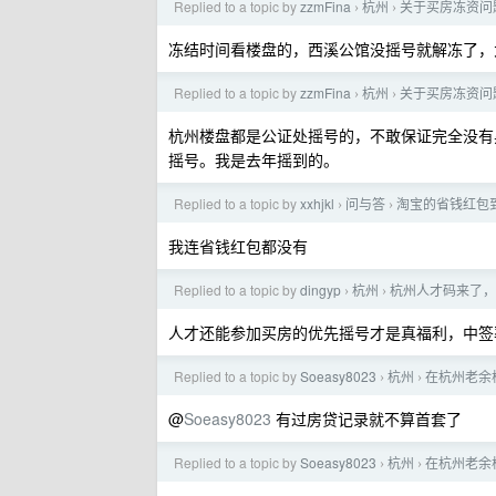
Replied to a topic by
zzmFina
杭州
关于买房冻资问
›
›
冻结时间看楼盘的，西溪公馆没摇号就解冻了，
Replied to a topic by
zzmFina
杭州
关于买房冻资问
›
›
杭州楼盘都是公证处摇号的，不敢保证完全没有
摇号。我是去年摇到的。
Replied to a topic by
xxhjkl
问与答
淘宝的省钱红包
›
›
我连省钱红包都没有
Replied to a topic by
dingyp
杭州
杭州人才码来了，
›
›
人才还能参加买房的优先摇号才是真福利，中签率
Replied to a topic by
Soeasy8023
杭州
在杭州老余
›
›
@
Soeasy8023
有过房贷记录就不算首套了
Replied to a topic by
Soeasy8023
杭州
在杭州老余
›
›