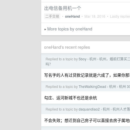
出电信备用机一个
二手交易
•
oneHand
•
Mar 18, 2016
• Lastly repli
More topics by oneHand
»
oneHand's recent replies
Replied to a topic by
5boy
杭州
杭州，婚前打算买
›
›
吗？
写名字的人有过贷款记录就是六成了，如果你那
Replied to a topic by
TheWalkingDead
杭州
杭州 3
›
›
勾庄、运河新城不也还是余杭
Replied to a topic by
daquandiao2
杭州
杭州人才落
›
›
不会失效；想迁到自己房子可以直接去房子属地