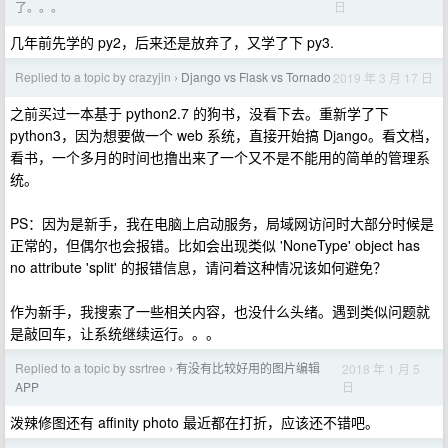
日
了。。。
几年前先学的 py2，后来还是放弃了，又学了下 py3.
Replied to a topic by crazyjin
Django vs Flask vs Tornado
2019 年 3 月 17 日
›
之前买过一本基于 python2.7 的狗书，没看下去。重新学了下
python3，因为想要做一个 web 系统，直接开始搞 Django。看文档，
看书，一个多月的时间也撸出来了一个又不是不能用的简单的管理系
统。
PS：因为是新手，我在电脑上启动服务，局域网访问时大部分时候是
正常的，但偶尔也会报错。比如会出现类似 'NoneType' object has
no attribute 'split' 的报错信息，请问着这种情况该如何避免？
作为新手，我搜索了一些相关内容，也没什么头绪。遇到类似问题就
是敲回车，让系统继续运行。。。
Replied to a topic by ssrtree
有没有比较好用的图片编辑
2018 年 1 月 5
›
日
APP
泼辣修图还有 affinity photo 最近都在打折，应该还不错吧。