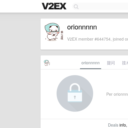
orionnnnn
V2EX member #644754, joined on
orionnnnn
提问
技
Per orionnnn
Deals
info,