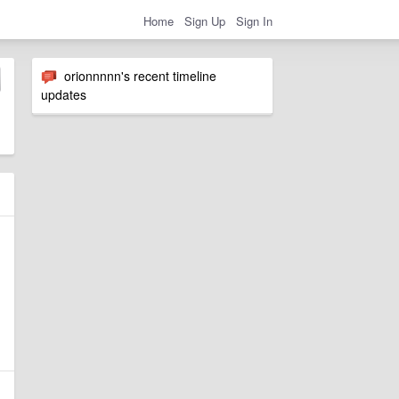
Home
Sign Up
Sign In
orionnnnn's recent timeline
updates