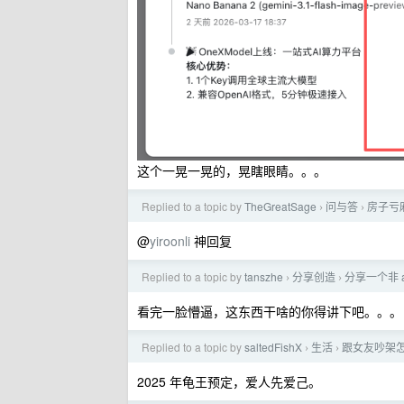
这个一晃一晃的，晃瞎眼睛。。。
Replied to a topic by
TheGreatSage
问与答
房子亏
›
›
@
yiroonli
神回复
Replied to a topic by
tanszhe
分享创造
分享一个非 
›
›
看完一脸懵逼，这东西干啥的你得讲下吧。。。
Replied to a topic by
saltedFishX
生活
跟女友吵架
›
›
2025 年龟王预定，爱人先爱己。