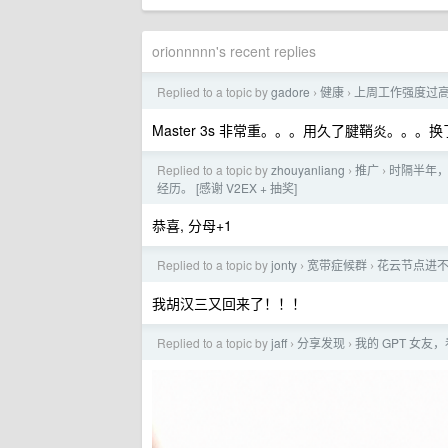
orionnnnn's recent replies
Replied to a topic by
gadore
健康
上周工作强度过
›
›
Master 3s 非常重。。。用久了腱鞘炎。。
Replied to a topic by
zhouyanliang
推广
时隔半年，
›
›
经历。 [感谢 V2EX + 抽奖]
恭喜, 分母+1
Replied to a topic by
jonty
宽带症候群
花云节点进不来
›
›
我胡汉三又回来了！！！
Replied to a topic by
jaff
分享发现
我的 GPT 女友
›
›