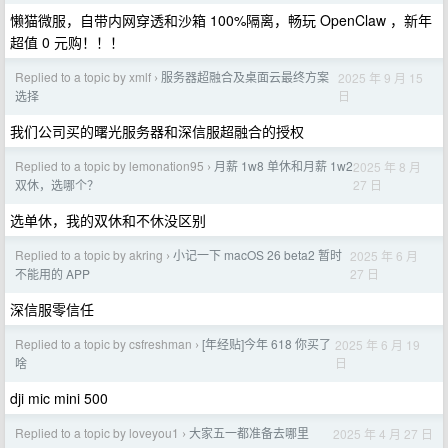
懒猫微服，自带内网穿透和沙箱 100%隔离，畅玩 OpenClaw ，新年
超值 0 元购！！！
Replied to a topic by xmlf
服务器超融合及桌面云最终方案
2025 年 9 月 15
›
日
选择
我们公司买的曙光服务器和深信服超融合的授权
Replied to a topic by lemonation95
月薪 1w8 单休和月薪 1w2
2025 年 8 月
›
27 日
双休，选哪个？
选单休，我的双休和不休没区别
Replied to a topic by akring
小记一下 macOS 26 beta2 暂时
2025 年 6 月
›
27 日
不能用的 APP
深信服零信任
Replied to a topic by csfreshman
[年经贴]今年 618 你买了
2025 年 6 月 19
›
日
啥
dji mic mini 500
Replied to a topic by loveyou1
大家五一都准备去哪里
2025 年 4 月 27 日
›