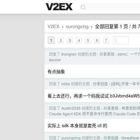
V2EX
ourongxing
全部回复第 1 页 / 共 
›
›
1
2
3
4
5
6
7
回复了
ihongren
创建的主题
分享发现
zshrc：一
›
›
source
有点抽象
回复了
milks
创建的主题
分享创造
[送码] 开发一
›
›
看上去还行，再求一个码我试试 b3Jvbmd4aW5nQ
回复了
Austin2035
创建的主题
分享发现
有意思的项
›
›
Claude Agent SDK 而不是命令行套壳 Claude Code 的
实际上 sdk 本身就是套壳 cli 的
回复了
ourongxing
创建的主题
分享创造
NewsNo
›
›