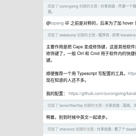
回复了
ourongxing
创建的主题
分享创造
开源一个
›
›
值。
@
topang
🤣 之前是对称的，后来为了加 hover 
回复了
datadump
创建的主题
程序员
好奇 Karabi
›
›
主要作用是把 Caps 变成修饰键，这是其他软件
修饰键了，一般 Ctrl 和 Cmd 用于软件内的快
键。
顺便推荐一个用 Typescript 写配置的工具，
http
现在知道的人还不多。
我的配置：
https://github.com/ourongxing/kara
回复了
lemonTreeTop
创建的主题
分享创造
混阅，
›
›
啊着，别到时候中英文一起退步。
回复了
zhenorzz
创建的主题
分享创造
整了个 bas
›
›