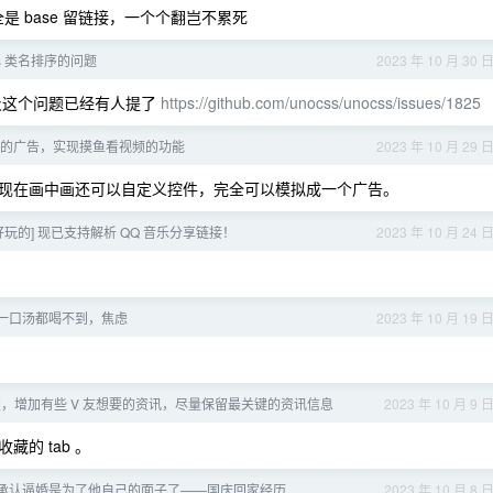
是 base 留链接，一个个翻岂不累死
ss 类名排序的问题
2023 年 10 月 30 
用。以及这个问题已经有人提了
https://github.com/unocss/unocss/issues/1825
的广告，实现摸鱼看视频的功能
2023 年 10 月 29 
现在画中画还可以自定义控件，完全可以模拟成一个广告。
点好玩的] 现已支持解析 QQ 音乐分享链接！
2023 年 10 月 24 
一口汤都喝不到，焦虑
2023 年 10 月 19 
，增加有些 V 友想要的资讯，尽量保留最关键的资讯信息
2023 年 10 月 9 
藏的 tab 。
承认逼婚是为了他自己的面子了——国庆回家经历
2023 年 10 月 8 