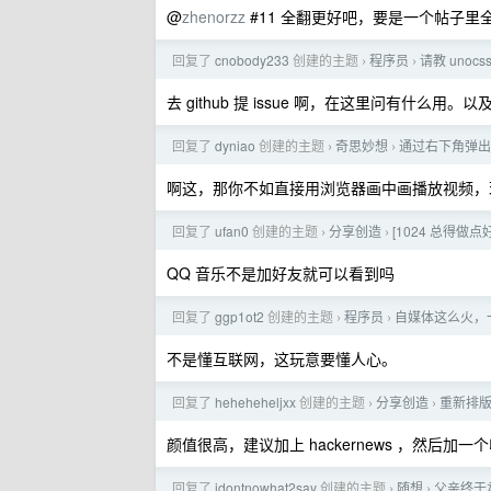
@
zhenorzz
#11 全翻更好吧，要是一个帖子里全
回复了
cnobody233
创建的主题
程序员
请教 unoc
›
›
去 github 提 issue 啊，在这里问有什么
回复了
dyniao
创建的主题
奇思妙想
通过右下角弹出
›
›
啊这，那你不如直接用浏览器画中画播放视频，
回复了
ufan0
创建的主题
分享创造
[1024 总得做
›
›
QQ 音乐不是加好友就可以看到吗
回复了
ggp1ot2
创建的主题
程序员
自媒体这么火，
›
›
不是懂互联网，这玩意要懂人心。
回复了
heheheheljxx
创建的主题
分享创造
重新排版
›
›
颜值很高，建议加上 hackernews ，然后加一个收
回复了
idontnowhat2say
创建的主题
随想
父亲终于
›
›