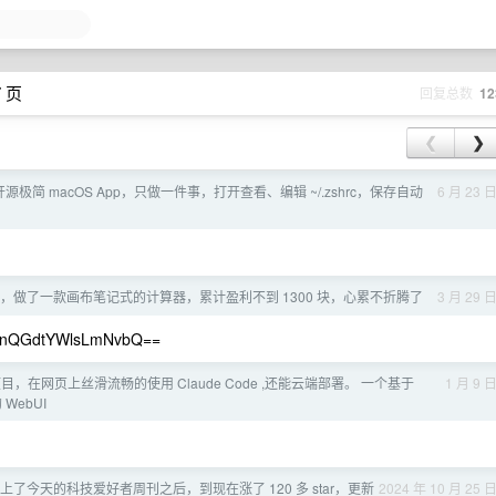
7 页
回复总数
12
❮
❯
个开源极简 macOS App，只做一件事，打开查看、编辑 ~/.zshrc，保存自动
6 月 23 
年半，做了一款画布笔记式的计算器，累计盈利不到 1300 块，心累不折腾了
3 月 29 
GdtYWlsLmNvbQ==
目，在网页上丝滑流畅的使用 Claude Code ,还能云端部署。 一个基于
1 月 9 
 WebUI
w 上了今天的科技爱好者周刊之后，到现在涨了 120 多 star，更新
2024 年 10 月 25 