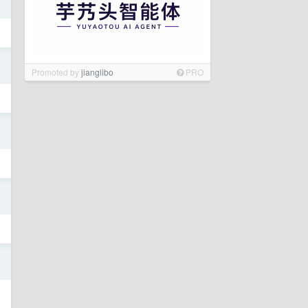
日
Promoted by
jianglibo
PRO
日
日
日