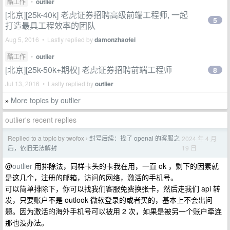
酷工作
•
outlier
[北京][25k-40k] 老虎证券招聘高级前端工程师, 一起
5
打造最具工程效率的团队
Aug 5, 2016 • Lastly replied by
damonzhaofei
酷工作
•
outlier
[北京][25k-50k+期权] 老虎证券招聘前端工程师
8
Jul 13, 2016 • Lastly replied by
outlier
More topics by outlier
»
outlier's recent replies
Replied to a topic by twofox
封号后续：找了 openai 的客服之
2024 年 4 月
›
19 日
后，依旧无法解封
@
outlier
用排除法，同样卡头的卡我在用，一直 ok ，剩下的因素就
是这几个，注册的邮箱，访问的网络，激活的手机号。
可以简单排除下，你可以找我们客服免费换张卡，然后走我们 api 转
发，只要账户不是 outlook 微软登录的或者买的，基本上不会出问
题。因为激活的海外手机号可以被用 2 次，如果是被另一个账户牵连
那也没办法。