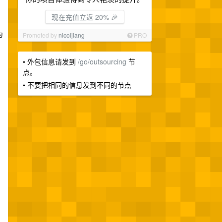
现在充值立返 20% 🎉
为
Promoted by
nicoljiang
PRO
• 外包信息请发到
/go/outsourcing
节
点。
• 不要把相同的信息发到不同的节点