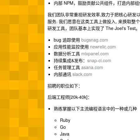
内部 NPM，鼓励贡献公共组件，打造内部组
我们团队非常重视研发效率,致力于把核心研发以
服务. 我们愿意在这类工具上做投入, 来换取整个团队
研发工具，团队基本上实现了 The Joel's Test。
bug 追踪使用
bugsnag.com
应用性能监控使用
newrelic.com
数据分析工具
mixpanel.com
持续集成&发布：
snap-ci.com
任务管理工具
asana.com
内部通讯
slack.com
招聘的职位如下：
后端工程师[20k-40k]：
熟练掌握以下主流编程语言中的一种或几种
Ruby
Go
Java