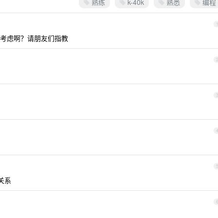
熟练
k-40k
熟悉
编程
考虑啊？请朋友们指教
关系