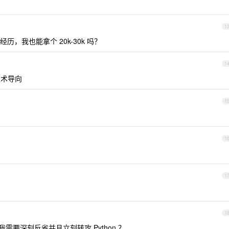
1
，我也能拿个 20k-30k 吗？
1
技术导向
1
1
1
1
我需要深刻反省并且立刻转攻 Python ？