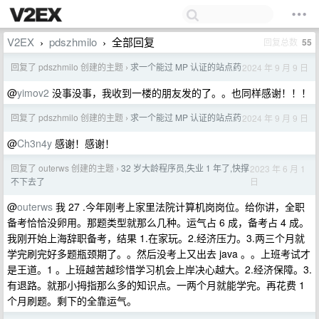
V2EX
pdszhmilo
全部回复
回复总数
55
›
›
回复了 pdszhmilo 创建的主题
求一个能过 MP 认证的站点药
2024 年 9 月 9 日
›
@
yimov2
没事没事，我收到一楼的朋友发的了。。也同样感谢！！！
回复了 pdszhmilo 创建的主题
求一个能过 MP 认证的站点药
2024 年 9 月 9 日
›
@
Ch3n4y
感谢！感谢！
回复了 outerws 创建的主题
32 岁大龄程序员,失业 1 年了,快撑
2023 年 6 月 1
›
日
不下去了
@
outerws
我 27 .今年刚考上家里法院计算机岗岗位。给你讲，全职
备考恰恰没卵用。那题类型就那么几种。运气占 6 成，备考占 4 成。
我刚开始上海辞职备考，结果 1.在家玩。2.经济压力。3.两三个月就
学完刷完好多题瓶颈期了。。然后没考上又出去 java 。。上班考试才
是王道。1 。上班越苦越珍惜学习机会上岸决心越大。2.经济保障。3.
有退路。就那小拇指那么多的知识点。一两个月就能学完。再花费 1
个月刷题。剩下的全靠运气。