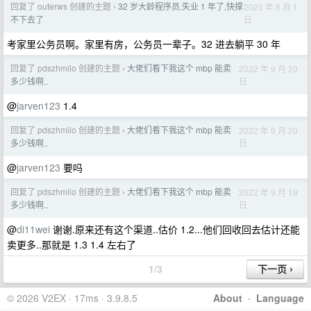
回复了 outerws 创建的主题
32 岁大龄程序员,失业 1 年了,快撑
2023 年 6 月 1
›
日
不下去了
考家里公务员啊。家里有房，公务员一辈子。32 进去躺平 30 年
回复了 pdszhmilo 创建的主题
大佬们看下我这个 mbp 能卖
2022 年 9 月 20
›
日
多少钱啊..
@
jarven123
1.4
回复了 pdszhmilo 创建的主题
大佬们看下我这个 mbp 能卖
2022 年 9 月 20
›
日
多少钱啊..
@
jarven123
要吗
回复了 pdszhmilo 创建的主题
大佬们看下我这个 mbp 能卖
2022 年 9 月 19
›
日
多少钱啊..
@
di11wei
谢谢.原来还有这个渠道..估价 1.2...他们回收回去估计还能
卖更多..那就是 1.3 1.4 左右了
1/3
© 2026 V2EX · 17ms · 3.9.8.5
About
·
Language