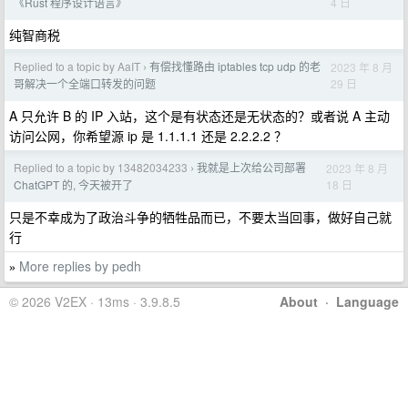
4 日
《Rust 程序设计语言》
纯智商税
Replied to a topic by AaIT
有偿找懂路由 iptables tcp udp 的老
2023 年 8 月
›
29 日
哥解决一个全端口转发的问题
A 只允许 B 的 IP 入站，这个是有状态还是无状态的？或者说 A 主动
访问公网，你希望源 ip 是 1.1.1.1 还是 2.2.2.2 ？
Replied to a topic by 13482034233
我就是上次给公司部署
2023 年 8 月
›
18 日
ChatGPT 的, 今天被开了
只是不幸成为了政治斗争的牺牲品而已，不要太当回事，做好自己就
行
More replies by pedh
»
© 2026 V2EX · 13ms · 3.9.8.5
About
·
Language