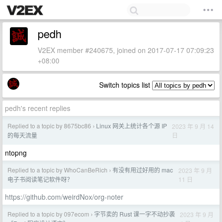
pedh
V2EX member #240675, joined on 2017-07-17 07:09:23
+08:00
Switch topics list
pedh's recent replies
Replied to a topic by 8675bc86
Linux 网关上统计各个源 IP
2023 年 9 月 14
›
日
的每天流量
ntopng
Replied to a topic by WhoCanBeRich
有没有用过好用的 mac
2023 年 9 月
›
11 日
电子书阅读笔记软件呀？
https://github.com/weirdNox/org-noter
Replied to a topic by 097ecom
字节卖的 Rust 课一字不动抄袭
2023 年 9 月
›