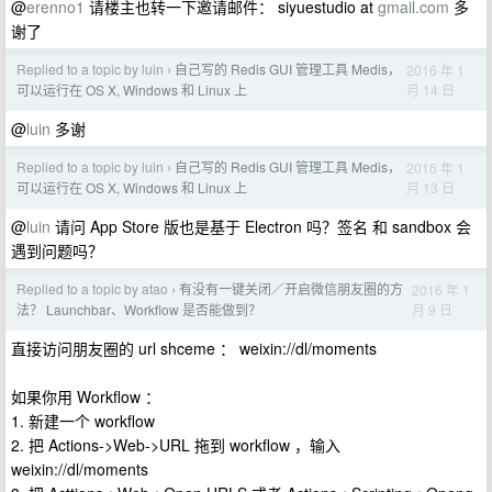
@
erenno1
请楼主也转一下邀请邮件： siyuestudio at
gmail.com
多
谢了
Replied to a topic by luin
自己写的 Redis GUI 管理工具 Medis，
2016 年 1
›
月 14 日
可以运行在 OS X, Windows 和 Linux 上
@
luin
多谢
Replied to a topic by luin
自己写的 Redis GUI 管理工具 Medis，
2016 年 1
›
月 13 日
可以运行在 OS X, Windows 和 Linux 上
@
luin
请问 App Store 版也是基于 Electron 吗？签名 和 sandbox 会
遇到问题吗？
Replied to a topic by atao
有没有一键关闭／开启微信朋友圈的方
2016 年 1
›
月 9 日
法？ Launchbar、Workflow 是否能做到？
直接访问朋友圈的 url shceme ： weixin://dl/moments
如果你用 Workflow ：
1. 新建一个 workflow
2. 把 Actions->Web->URL 拖到 workflow ，输入
weixin://dl/moments