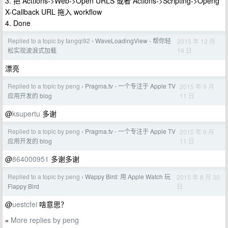
3. 把 Acttions->Web->Open URLS 或者 Actions->Scripting->Openg
X-Callback URL 拖入 workflow
4. Done
Replied to a topic by tangqi92
WaveLoadingView - 帮你轻
2015 年 12 月
›
16 日
松实现波浪式加载
漂亮
Replied to a topic by peng
Pragma.tv - 一个专注于 Apple TV
2015 年 9 月
›
11 日
应用开发的 blog
@
ksupertu
多谢
Replied to a topic by peng
Pragma.tv - 一个专注于 Apple TV
2015 年 9 月
›
11 日
应用开发的 blog
@
864000951
多谢多谢
Replied to a topic by peng
Wappy Bird: 用 Apple Watch 玩
2015 年 8 月 30
›
日
Flappy Bird
@
uestcfei
啥意思？
More replies by peng
»