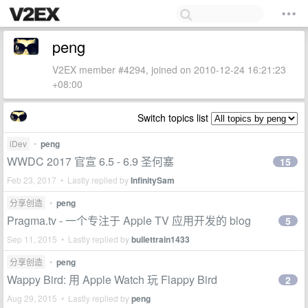
peng
V2EX member #4294, joined on 2010-12-24 16:21:23
+08:00
Switch topics list
iDev
•
peng
WWDC 2017 官宣 6.5 - 6.9 圣何塞
15
Feb 23, 2017 • Lastly replied by
InfinitySam
分享创造
•
peng
Pragma.tv - 一个专注于 Apple TV 应用开发的 blog
5
Sep 11, 2015 • Lastly replied by
bullettrain1433
分享创造
•
peng
Wappy Bird: 用 Apple Watch 玩 Flappy Bird
2
Aug 29, 2015 • Lastly replied by
peng