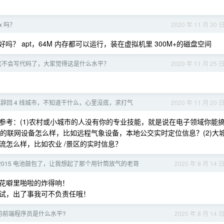
ux 吗？
2020 年 11 月 30 
好吗？ apt，64M 内存都可以运行，装在虚拟机里 300M+的磁盘空间
E 就不会写代码了，大家觉得这是什么水平？
2020 年 11 月 25 
辞回 4 线城市，不知道干什么，心里没底，求打气
2020 年 11 月 20 
参考：(1)农村或小城市的人没有你的专业技能，就是说在电子领域你能
企业的联网设备怎么样，比如远程气象设备，本地公交实时定位信息？(2)大
流怎么样，比如农业 /景区的实时信息？
bp 2015 电池鼓包了，让我想起了那个用针筒放气的老哥
2020 年 8 月 14 
花噼里啪啦的炸得响！
试，出了事我可不负责任哦！
的前端程序员是什么水平?
2020 年 8 月 14 