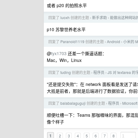
或者 p20 的拍照水平
回复了
luoxh
创建的主题
新手求助
能做出这种网站
›
›
p10 苏黎世养老水平
回复了
Paranoid1119
创建的主题
Android
小米的 MI
›
›
@
tyx1703
还差一个撕逼话题：
Mac，Win，Linux
回复了
tuding
创建的主题
程序员
JS 对 textar
›
›
"还是提交失败"：在 network 面板看是发
大抵是前者，那就是后端进行了数据验证，你前
回复了
balabalaguguji
创建的主题
程序员
Microso
›
›
顺便吐槽一下：Teams 那咖喱味的界面，那
像个样子
1
2
3
4
5
6
7
8