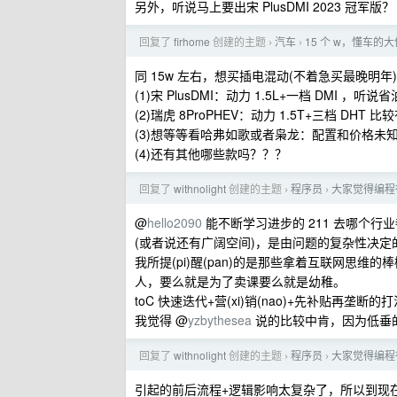
另外，听说马上要出宋 PlusDMI 2023 冠军版？
回复了
firhome
创建的主题
汽车
15 个 w，懂车的
›
›
同 15w 左右，想买插电混动(不着急买最晚明年
(1)宋 PlusDMI：动力 1.5L+一档 DMI 
(2)瑞虎 8ProPHEV：动力 1.5T+三档 D
(3)想等等看哈弗如歌或者枭龙：配置和价格未
(4)还有其他哪些款吗？？？
回复了
withnolight
创建的主题
程序员
大家觉得编程行
›
›
@
hello2090
能不断学习进步的 211 去哪个行
(或者说还有广阔空间)，是由问题的复杂性决定的
我所提(pi)醒(pan)的是那些拿着互联网思维
人，要么就是为了卖课要么就是幼稚。
toC 快速迭代+营(xi)销(nao)+先补贴再垄
我觉得 @
yzbythesea
说的比较中肯，因为低垂
回复了
withnolight
创建的主题
程序员
大家觉得编程行
›
›
引起的前后流程+逻辑影响太复杂了，所以到现在