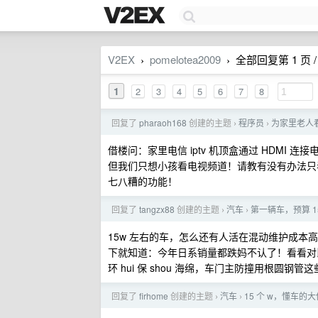
V2EX
pomelotea2009
全部回复第 1 页 / 
›
›
1
2
3
4
5
6
7
8
回复了
pharaoh168
创建的主题
程序员
为家里老人
›
›
借楼问：家里电信 iptv 机顶盒通过 HDMI 
但我们只想小孩看电视频道！请教有没有办法只
七八糟的功能！
回复了
tangzx88
创建的主题
汽车
第一辆车，预算 1
›
›
15w 左右的车，怎么还有人活在混动维护成
下就知道：今年日系销量都跌妈不认了！看看对
环 hui 保 shou 海绵，车门主防撞用根圆钢
回复了
firhome
创建的主题
汽车
15 个 w，懂车的
›
›