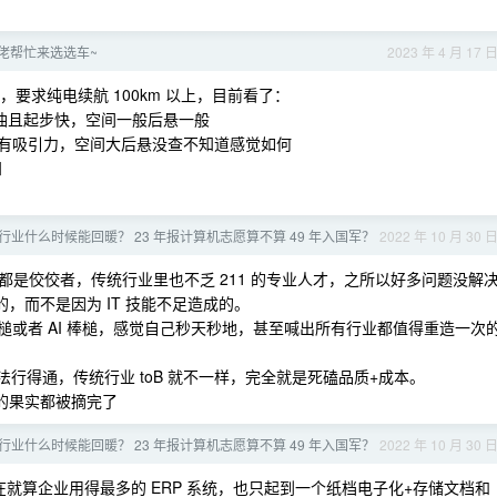
大佬帮忙来选选车~
2023 年 4 月 17 
)，要求纯电续航 100km 以上，目前看了：
，听说省油且起步快，空间一般后悬一般
HT 比较有吸引力，空间大后悬没查不知道感觉如何
知
业什么时候能回暖？ 23 年报计算机志愿算不算 49 年入国军？
2022 年 10 月 30 
业都是佼佼者，传统行业里也不乏 211 的专业人才，之所以好多问题没解
，而不是因为 IT 技能不足造成的。
的棒槌或者 AI 棒槌，感觉自己秒天秒地，甚至喊出所有行业都值得重造一次
断的打法行得通，传统行业 toB 就不一样，完全就是死磕品质+成本。
的果实都被摘完了
业什么时候能回暖？ 23 年报计算机志愿算不算 49 年入国军？
2022 年 10 月 30 
就算企业用得最多的 ERP 系统，也只起到一个纸档电子化+存储文档和