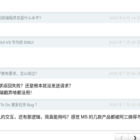
的前端程序员是什么水平?
2020 年 8 月 14 
UI VS 华为的 EMUI
2020 年 7 月 26 
ea 的字数有要求，怎么绕过？
2020 年 7 月 26 
送了请求返回失败？还是根本就没发送请求？
端戳弄啥都没用！
ft To Do 重复任务 Bug ？
2020 年 7 月 23 
混乱的交互，还有那逻辑，简直能用吗？感觉 MS 的几款产品都被阿三搞得
❮
❯