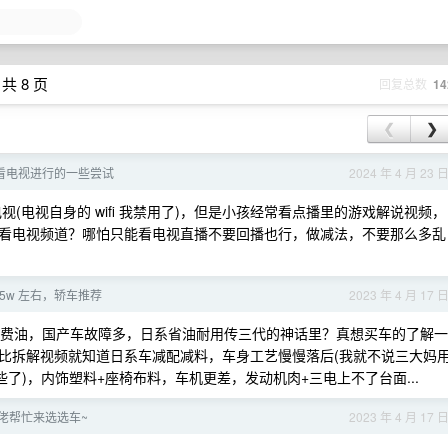
共 8 页
回复总数
14
❮
❯
看电视进行的一些尝试
2024 年 4 月 23 
连接电视(电视自身的 wifi 我禁用了)，但是小孩经常看点播里的游戏解说视频，
看电视频道？哪怕只能看电视直播不要回播也行，做减法，不要那么多乱
5w 左右，轿车推荐
2023 年 4 月 17 
本高费油，国产车故障多，日系省油耐用传三代的神话里？真想买车的了解一
比拆解视频就知道日系车减配减料，车身工艺慢慢落后(我就不说三大妈
管这些了)，内饰塑料+座椅布料，车机更差，发动机肉+三电上不了台面...
大佬帮忙来选选车~
2023 年 4 月 17 