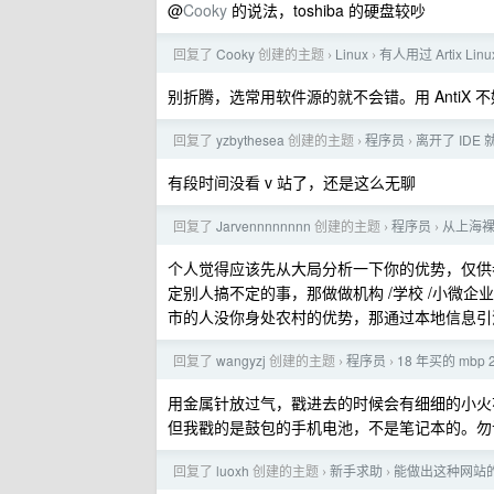
@
Cooky
的说法，toshiba 的硬盘较吵
回复了
Cooky
创建的主题
Linux
有人用过 Artix Lin
›
›
别折腾，选常用软件源的就不会错。用 AntiX 不
回复了
yzbythesea
创建的主题
程序员
离开了 ID
›
›
有段时间没看 v 站了，还是这么无聊
回复了
Jarvennnnnnnn
创建的主题
程序员
从上海裸
›
›
个人觉得应该先从大局分析一下你的优势，仅供
定别人搞不定的事，那做做机构 /学校 /小微
市的人没你身处农村的优势，那通过本地信息引
回复了
wangyzj
创建的主题
程序员
18 年买的 m
›
›
用金属针放过气，戳进去的时候会有细细的小火
但我戳的是鼓包的手机电池，不是笔记本的。勿
回复了
luoxh
创建的主题
新手求助
能做出这种网站
›
›