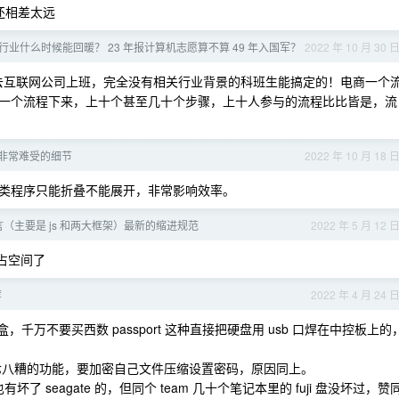
还相差太远
业什么时候能回暖？ 23 年报计算机志愿算不算 49 年入国军？
2022 年 10 月 30 
去互联网公司上班，完全没有相关行业背景的科班生能搞定的！电商一个
一个流程下来，上十个甚至几十个步骤，上十人参与的流程比比皆是，流
一个非常难受的细节
2022 年 10 月 18 
类程序只能折叠不能展开，非常影响效率。
（主要是 js 和两大框架）最新的缩进规范
2022 年 5 月 12 
太占空间了
荐
2022 年 4 月 24 
千万不要买西数 passport 这种直接把硬盘用 usb 口焊在中控板上的
乱七八糟的功能，要加密自己文件压缩设置密码，原因同上。
了 seagate 的，但同个 team 几十个笔记本里的 fuji 盘没坏过，赞