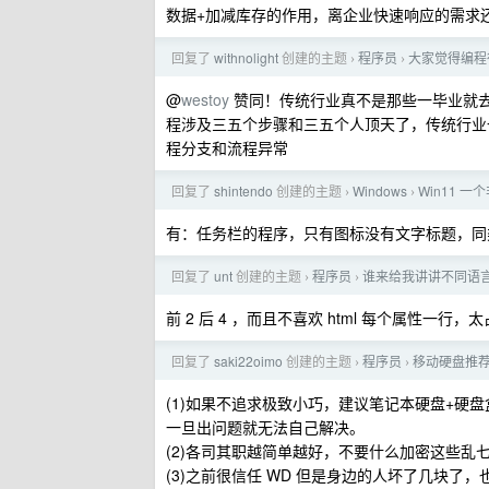
数据+加减库存的作用，离企业快速响应的需求
回复了
withnolight
创建的主题
程序员
大家觉得编程行
›
›
@
westoy
赞同！传统行业真不是那些一毕业就
程涉及三五个步骤和三五个人顶天了，传统行业
程分支和流程异常
回复了
shintendo
创建的主题
Windows
Win11 
›
›
有：任务栏的程序，只有图标没有文字标题，同
回复了
unt
创建的主题
程序员
谁来给我讲讲不同语言
›
›
前 2 后 4 ，而且不喜欢 html 每个属性一行，
回复了
saki22oimo
创建的主题
程序员
移动硬盘推
›
›
(1)如果不追求极致小巧，建议笔记本硬盘+硬盘盒，
一旦出问题就无法自己解决。
(2)各司其职越简单越好，不要什么加密这些
(3)之前很信任 WD 但是身边的人坏了几块了，也有坏