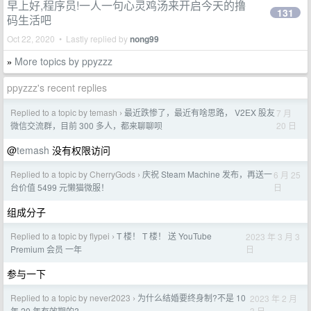
早上好,程序员!一人一句心灵鸡汤来开启今天的撸
131
码生活吧
Oct 22, 2020 • Lastly replied by
nong99
More topics by ppyzzz
»
ppyzzz's recent replies
Replied to a topic by temash
最近跌惨了，最近有啥思路， V2EX 股友
7 月
›
20 日
微信交流群，目前 300 多人，都来聊聊呗
@
temash
没有权限访问
Replied to a topic by CherryGods
庆祝 Steam Machine 发布，再送一
6 月 25
›
日
台价值 5499 元懒猫微服！
组成分子
Replied to a topic by flypei
T 楼！ T 楼！ 送 YouTube
2023 年 3 月 3
›
日
Premium 会员 一年
参与一下
Replied to a topic by never2023
为什么结婚要终身制?不是 10
2023 年 2 月
›
3 日
年 20 年有效期的?