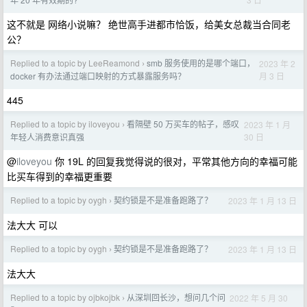
这不就是 网络小说嘛？ 绝世高手进都市恰饭，给美女总裁当合同老
公？
Replied to a topic by LeeReamond
smb 服务使用的是哪个端口，
2023 年 2
›
月 3 日
docker 有办法通过端口映射的方式暴露服务吗？
445
Replied to a topic by iloveyou
看隔壁 50 万买车的帖子，感叹
2023 年 1 月
›
30 日
年轻人消费意识真强
@
iloveyou
你 19L 的回复我觉得说的很对，平常其他方向的幸福可能
比买车得到的幸福更重要
Replied to a topic by oygh
契约锁是不是准备跑路了？
2023 年 1 月 13 日
›
法大大 可以
Replied to a topic by oygh
契约锁是不是准备跑路了？
2023 年 1 月 13 日
›
法大大
Replied to a topic by ojbkojbk
从深圳回长沙，想问几个问
2022 年 5 月 30
›