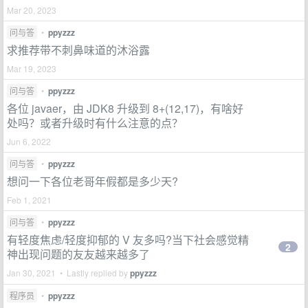
Mar 20, 2023
问与答
•
ppyzzz
求推荐带不刺鼻味道的沐浴露
Mar 19, 2023
问与答
•
ppyzzz
各位 javaer，由 JDK8 升级到 8+(12,17)，有啥好
处吗？或者升级时有什么注意的点？
Jun 6, 2022
问与答
•
ppyzzz
想问一下各位老哥年假都是多少天?
Feb 1, 2021
问与答
•
ppyzzz
有轻度焦虑/轻度抑郁的 V 友多吗?当下社会感觉精
2
神出现问题的友友越来越多了
Jan 30, 2021 • Lastly replied by
ppyzzz
程序员
•
ppyzzz