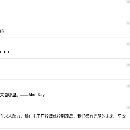
2
2
哦
3
冲！！！
3
3
哪里。——Alan Kay
3
车求人助力，我在电子厂拧螺丝拧到凌晨，我们都有光明的未来。早安，