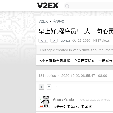
V2EX
程序员
›
早上好,程序员!一人一句心
ppyzzz
·
Oct 22, 2020
· 14837 views
1
This topic created in 2115 days ago, the inf
人不只胃肠有饥渴感，心灵也要给养，于是就有了
131 replies
•
2020-10-23 06:55:47 +08:00
1
2
AngryPanda
Oct 22, 2020 via Android
我先来：要么忍，要么滚。