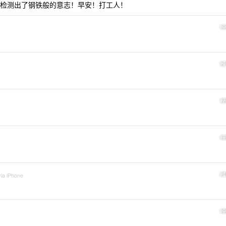
检测出了钢铁般的意志！早安！打工人！
2
2
2
2
via iPhone
2
2