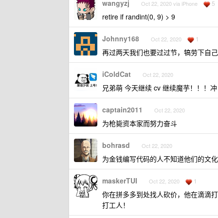
wangyzj
5
Oct 22, 2020 via iPhone
retire if randint(0, 9) > 9
Johnny168
1
Oct 22, 2020
再过两天我们也要过过节，犒劳下自己
iColdCat
Oct 22, 2020
兄弟萌 今天继续 cv 继续魔芋！！！
captain2011
Oct 22, 2020
为枪毙资本家而努力奋斗
bohrasd
Oct 22, 2020
为金钱编写代码的人不知道他们的文化来自
maskerTUI
1
Oct 22, 2020
你在拼多多到处找人砍价，他在滴滴打
打工人！