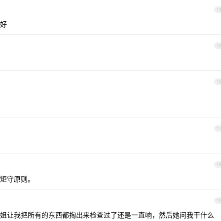
1
好
1
1
1
1
矩守原则。
1
姐让我把所有的东西都掏出来检查过了还是一直响，然后她问我干什么