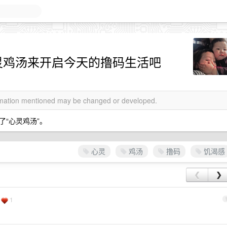
灵鸡汤来开启今天的撸码生活吧
ormation mentioned may be changed or developed.
“心灵鸡汤”。
心灵
鸡汤
撸码
饥渴感
❮
❯
1