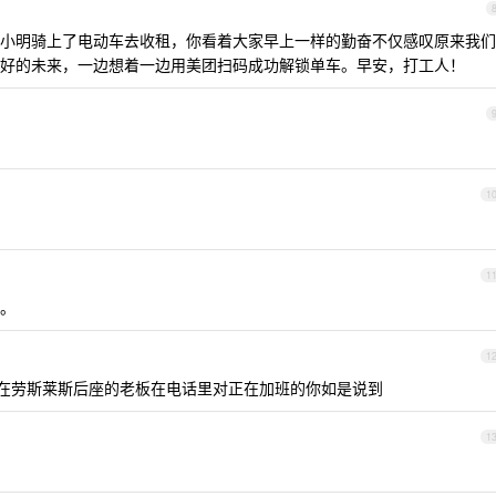
小明骑上了电动车去收租，你看着大家早上一样的勤奋不仅感叹原来我们
好的未来，一边想着一边用美团扫码成功解锁单车。早安，打工人！
1
1
。
1
坐在劳斯莱斯后座的老板在电话里对正在加班的你如是说到
1