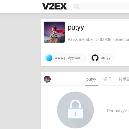
putyy
V2EX member #493936, joined on
www.putyy.com
putyy
putyy
提问
技术
Per putyy's s