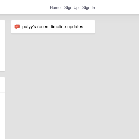
Home
Sign Up
Sign In
putyy's recent timeline updates