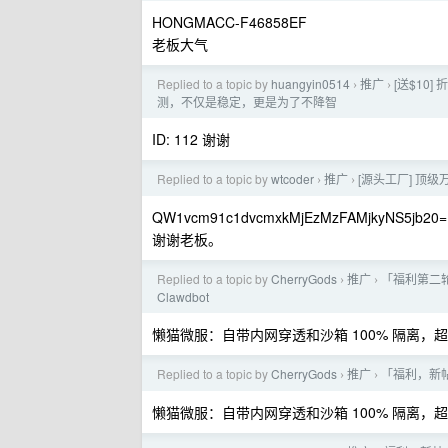
HONGMACC-F46858EF
老板大气
Replied to a topic by
huangyin0514
推广
[送$10] 
›
›
测，不仅是稳定，更是为了不降智
ID: 112 谢谢
Replied to a topic by
wtcoder
推广
[源头工厂] 顶级万
›
›
QW1vcm91c1dvcmxkMjEzMzFAMjkyNS5jb20=
谢谢老板。
Replied to a topic by
CherryGods
推广
「福利第二
›
›
Clawdbot
懒猫微服：自带内网穿透和沙箱 100% 隔离，超级
Replied to a topic by
CherryGods
推广
「福利，新帖
›
›
懒猫微服：自带内网穿透和沙箱 100% 隔离，