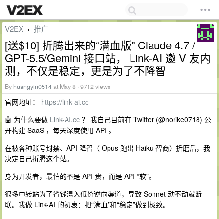
V2EX
推广
›
[送$10] 折腾出来的“满血版” Claude 4.7 /
GPT-5.5/Gemini 接口站， Link-AI 邀 V 友内
测，不仅是稳定，更是为了不降智
By
huangyin0514
at May 8 · 9712 views
官网地址：
https://link-ai.cc
🤖 为什么要做
Link-AI.cc
？ 我自己目前在 Twitter (@norike0718) 公
开构建 SaaS ，每天深度使用 API 。
在被各种账号封禁、API 降智（ Opus 跑出 Haiku 智商）折磨后，我
决定自己折腾这个站。
身为开发者，最怕的不是 API 贵，而是 API “软”。
很多中转站为了省钱混入低价逆向渠道，导致 Sonnet 动不动就断
联。我做 Link-AI 的初衷：把“满血”和“稳定”做到极致。