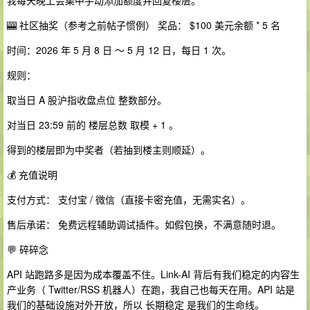
我每天晚上会集中手动添加额度并回复楼层。
🎰 社区抽奖（参考之前帖子惯例） 奖品： $100 美元余额 * 5 名
时间：2026 年 5 月 8 日 ～ 5 月 12 日，每日 1 次。
规则：
取当日 A 股沪指收盘点位 整数部分。
对当日 23:59 前的 楼层总数 取模 + 1 。
得到的楼层即为中奖者（若抽到楼主则顺延）。
💰 充值说明
支付方式： 支付宝 / 微信（直接卡密充值，无需实名）。
售后承诺： 免费远程辅助调试插件。如假包换，不满意随时退。
💬 碎碎念
API 站跑路多是因为成本覆盖不住。Link-AI 背后有我们稳定的内容生
产业务（ Twitter/RSS 机器人）在跑，我自己也每天在用。API 站是
我们的基础设施对外开放，所以 长期稳定 是我们的生命线。