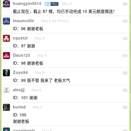
huangyin0514
May 8
OP
PRO
88
截止现在，截止 87 楼，均已手动完成 10 美元额度赠送！
insuncolin
May 8 via iPhone
89
ID：96 谢谢老板
cqustzt
May 8
90
ID：97 谢谢
Daus123
May 8
91
ID：98 谢谢老板
Zoyo94
May 8
92
ID：99 我不管 我来了 老板大气
alexjjj
May 8
93
ID：101 谢谢
buried
May 8
94
ID: 100
谢谢老板
gooplexsle
May 8