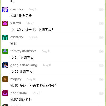
吧...
csrocks
May 8
73
Id:81 谢谢老板
xi0729
May 8
74
ID：82 ，试一下，谢谢老板！
cy13727
May 8
75
id 61
tommyshelbyV2
May 8
76
ID:84, 谢谢老板
genglezhaoliang
May 8
77
ID:86 谢谢老板
meppy
May 8
78
id: 85 多谢！不需要验证码好评
hcontinue
May 8
79
id:87 谢谢老板