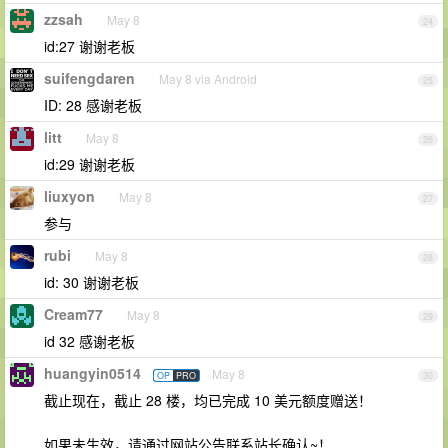
zzsah
May 8
24
id:27 谢谢老板
suifengdaren
May 8 via Android
25
ID: 28 感谢老板
litt
May 8
26
id:29 谢谢老板
liuxyon
May 8
27
参与
rubi
May 8
28
id: 30 谢谢老板
Cream77
May 8
29
id 32 感谢老板
huangyin0514
May 8
OP
PRO
30
截止现在，截止 28 楼，均已完成 10 美元额度赠送！
如果未生效，请通过网站公告联系站长确认~！