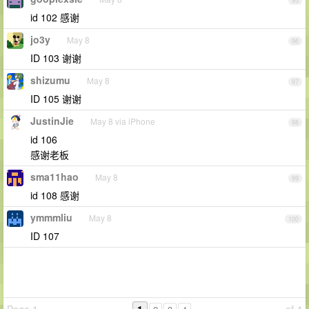
95
id 102 感谢
jo3y
May 8
96
ID 103 谢谢
shizumu
May 8
97
ID 105 谢谢
JustinJie
May 8 via iPhone
98
id 106
感谢老板
sma11hao
May 8
99
id 108 感谢
ymmmliu
May 8
100
ID 107