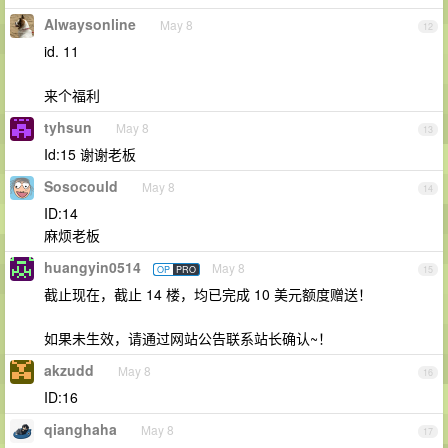
Alwaysonline
May 8
12
id. 11
来个福利
tyhsun
May 8
13
Id:15 谢谢老板
Sosocould
May 8
14
ID:14
麻烦老板
huangyin0514
May 8
OP
PRO
15
截止现在，截止 14 楼，均已完成 10 美元额度赠送！
如果未生效，请通过网站公告联系站长确认~！
akzudd
May 8
16
ID:16
qianghaha
May 8
17