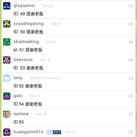
qiuyuerror
May 8
46
ID: 49 感谢老板
xxxxdingdong
May 8
47
ID: 50 感谢老板
shadowking
May 8
48
id: 51 感谢老板
freevioce
May 8
49
ID: 53 谢谢老板
lany
May 8 via Android
50
ID 52 谢谢老板
golc
May 8
51
ID 54 谢谢老板
iszmxw
May 8
52
ID:55
huangyin0514
May 8
OP
PRO
53