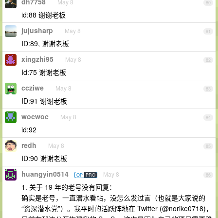
dh7758
May 8
80
id:88 谢谢老板
jujusharp
May 8
81
ID:89, 谢谢老板
xingzhi95
May 8
82
Id:75 谢谢老板
ccziwe
May 8
83
ID:91 谢谢老板
wocwoc
May 8
84
id:92
redh
May 8
85
ID:90 谢谢老板
huangyin0514
May 8
OP
PRO
86
1. 关于 19 年的老号没有回复：
确实是老号，一直潜水看帖，没怎么发过言（也就是大家说的
“资深潜水党”）。我平时的活跃阵地在 Twitter (@norike0718)，