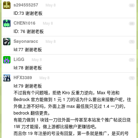
s294555257
May 8
68
ID:73 谢谢老板
CHEN1016
May 8
69
ID: 76 谢谢老板
Sayonaracc
May 8
70
Id:77 谢谢老板
LiGG
May 8
71
Id:78 谢谢老板
HFX3389
May 8
72
Id:79 谢谢老板
不过我有个问题哦，拒绝 Kiro 反重力逆向，Max 号池和
Bedrock 官方能做到 1 元 1 刀的话为什么要出来接散户呢，往
外做上游不好吗，外面上游 max 最低我只见过 1.4 一刀的，
bedrock 翻倍更贵。
有能力做到 1 块钱一刀往外面一传甚至本站发个推广帖说日烧
1W 刀才能接，做上游都比接散户更赚钱吧。
而且你 19 年注册的号没有回复，第一条就是推广，是买的号