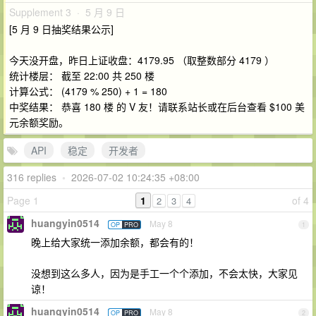
Supplement 3 · 5 月 9 日
[5 月 9 日抽奖结果公示]
今天没开盘，昨日上证收盘：4179.95 （取整数部分 4179 ）
统计楼层： 截至 22:00 共 250 楼
计算公式： (4179 % 250) + 1 = 180
中奖结果： 恭喜 180 楼 的 V 友！请联系站长或在后台查看 $100 美
元余额奖励。
API
稳定
开发者
316 replies
•
2026-07-02 10:24:35 +08:00
Page 1
1
of 4
2
3
4
huangyin0514
May 8
OP
PRO
1
晚上给大家统一添加余额，都会有的！
没想到这么多人，因为是手工一个个添加，不会太快，大家见
谅！
huangyin0514
May 8
OP
PRO
2