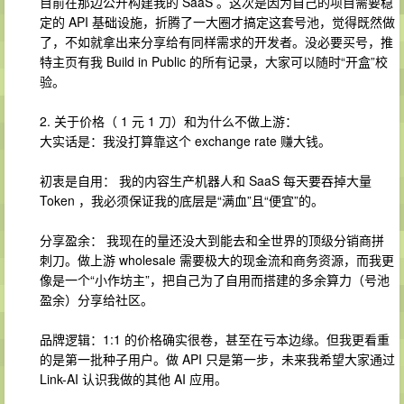
目前在那边公开构建我的 SaaS 。这次是因为自己的项目需要稳
定的 API 基础设施，折腾了一大圈才搞定这套号池，觉得既然做
了，不如就拿出来分享给有同样需求的开发者。没必要买号，推
特主页有我 Build in Public 的所有记录，大家可以随时“开盒”校
验。
2. 关于价格（ 1 元 1 刀）和为什么不做上游：
大实话是：我没打算靠这个 exchange rate 赚大钱。
初衷是自用： 我的内容生产机器人和 SaaS 每天要吞掉大量
Token ，我必须保证我的底层是“满血”且“便宜”的。
分享盈余： 我现在的量还没大到能去和全世界的顶级分销商拼
刺刀。做上游 wholesale 需要极大的现金流和商务资源，而我更
像是一个“小作坊主”，把自己为了自用而搭建的多余算力（号池
盈余）分享给社区。
品牌逻辑：1:1 的价格确实很卷，甚至在亏本边缘。但我更看重
的是第一批种子用户。做 API 只是第一步，未来我希望大家通过
Link-AI 认识我做的其他 AI 应用。