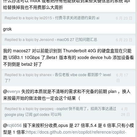
什么办法可以 mock 或者把所有他能获取到某些关键信息的系统 api
给替换掉我也不用费那么大周折
Replied to a topic by lei2015
付费寻求关闭道德约束的 ai
6 月 23 日
›
grok
Replied to a topic by Jensond
macOS 27 已知问题汇总
6 月 23 日
›
我的 macos27 对以前能识别到 Thunderbolt 40G 的硬盘盒现在只能
跑 USB3.1 10Gbps 了,Beta1 版本有的 xcode device hub 添加设备看
不到倒是 beta2 好了
Replied to a topic by shanex
各位老板 vibe code 都到那个 level
6 月 17
›
日
了？
@
everyx
失控的本质就是不清晰的需求和不完备的前期 plan ，换人
来按最开始的做法做也一定会这个结果（
Replied to a topic by qwqqwq
copliot 快不能用了，招商万事达通过
4 月
›
28 日
google play 订阅 gpt codex 可以吗
@
rcj6056
接下来按积分收费,opus 是 27 倍率,5.4 是 6 倍率,只有小模
型是 1 倍率:
https://docs.github.com/en/copilot/reference/copilot-