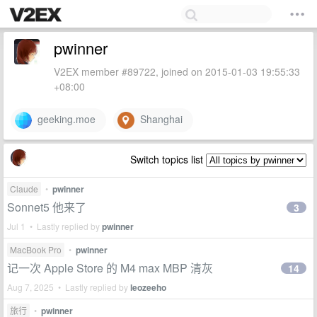
pwinner
V2EX member #89722, joined on 2015-01-03 19:55:33
+08:00
geeking.moe
Shanghai
Switch topics list
Claude
•
pwinner
Sonnet5 他来了
3
Jul 1 • Lastly replied by
pwinner
MacBook Pro
•
pwinner
记一次 Apple Store 的 M4 max MBP 清灰
14
Aug 7, 2025 • Lastly replied by
leozeeho
旅行
•
pwinner