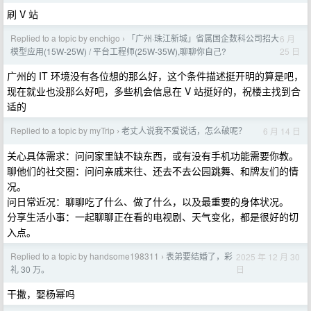
刷 V 站
Replied to a topic by enchigo
「广州·珠江新城」省属国企数科公司招大
6 月
›
25 日
模型应用(15W-25W) / 平台工程师(25W-35W),聊聊你自己?
广州的 IT 环境没有各位想的那么好，这个条件描述挺开明的算是吧，
现在就业也没那么好吧，多些机会信息在 V 站挺好的，祝楼主找到合
适的
Replied to a topic by myTrip
老丈人说我不爱说话，怎么破呢？
6 月 14 日
›
关心具体需求：问问家里缺不缺东西，或有没有手机功能需要你教。
聊他们的社交圈：问问亲戚来往、还去不去公园跳舞、和牌友们的情
况。
问日常近况：聊聊吃了什么、做了什么，以及最重要的身体状况。
分享生活小事：一起聊聊正在看的电视剧、天气变化，都是很好的切
入点。
Replied to a topic by handsome198311
表弟要结婚了，彩
2025 年 12 月 30
›
日
礼 30 万。
干撒，娶杨幂吗