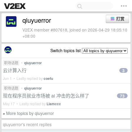
qiuyuerror
打赏
V2EX member #807618, joined on 2026-04-29 18:05:10
+08:00
Switch topics list
职场话题
•
qiuyuerror
云计算入行
3
Jun 1 • Lastly replied by
coefu
职场话题
•
qiuyuerror
现在程序员就业市场被 ai 冲击的怎么样了
73
May 17 • Lastly replied by
Liamccc
More topics by qiuyuerror
»
qiuyuerror's recent replies