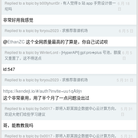
Replied to a topic by b00tyhunt3r
有人觉得 b 站 app 手势设计很一
6 月 18
›
日
坨吗
非常好用我感觉
Replied to a topic by foryou2023
求推荐靠谱机场
6 月 5 日
›
@
EthanZC
这个全网质量最高的了算是，你自己试试呗
Replied to a topic by WinterLord
[HyperAPI] gpt pro➕plus 号池，额度
6 月 5
›
日
又重置了，这不得送点
id:547
Replied to a topic by foryou2023
求推荐靠谱机场
5 月 31 日
›
https://kendeji.io/#/auth?invite=uu1qA9jn
这个非常豪用，用了半个月了一点问题没出过
Replied to a topic by 0x0017
即将入职某国企数据中心云计算方向，
5 月 31
›
日
欢迎大佬们给些学习建议
哥，能教教我吗
Replied to a topic by 0x0017
即将入职某国企数据中心云计算方向，
5 月 31
›