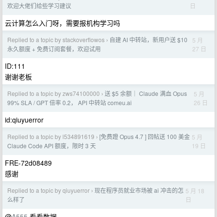
日
欢迎大佬们给些学习建议
云计算怎么入门呀，需要报机构学习吗
Replied to a topic by stackoverflowos
自建 AI 中转站，新用户送 $10
5 月
›
27 日
永久额度 + 免费订阅套餐，欢迎试用
ID:111
谢谢老板
Replied to a topic by zws74100000
送 $5 余额｜ Claude 满血 Opus
5 月
›
26 日
99% SLA / GPT 倍率 0.2， API 中转站 comeu.ai
id:qiuyuerror
Replied to a topic by l534891619
[免费蹬 Opus 4.7 ] 回帖送 100 美金
5 月
›
19 日
Claude Code API 额度，限时 3 天
FRE-72d08489
感谢
Replied to a topic by qiuyuerror
现在程序员就业市场被 ai 冲击的怎
5 月 18
›
日
么样了
@
A555
看看数据