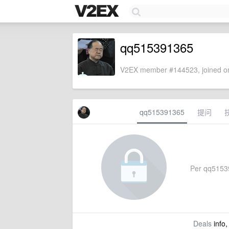
qq515391365
V2EX member #144523, joined on
qq515391365
提问
Per qq515391
Deals
info,