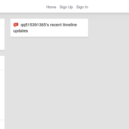
Home
Sign Up
Sign In
qq515391365's recent timeline
updates