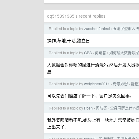
qq515391365's recent replies
Replied to a topic by
zuoshoufantexi
五笔字型输入法
›
操作,草地,干活,独立日
Replied to a topic by
CBS
问与答
如何给大数据喂屎
›
›
大数据会对你喂的屎进行清洗吗.然后开发人员提
展.
Replied to a topic by
weiyichen2011
奇思妙想
能播
›
›
可以先去门窗店了解一下，窗户是怎么回事。
Replied to a topic by
Posh
问与答
全身麻醉是什么
›
›
我外婆眼睛看不见,她头上有一块地方常常被她自
上出来了.
Replied to a topic by
fank99
职场话题
家里有点小关