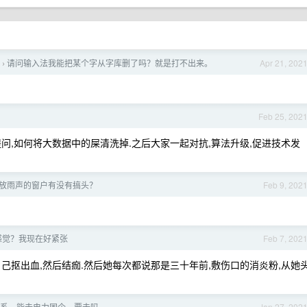
请问输入法我能把某个字从字库删了吗？就是打不出来。
Apr 21, 202
›
Feb 25, 202
问,如何将大数据中的屎清洗掉.之后大家一起对抗,算法升级,促进技术发
放雨声的窗户有没有搞头？
Feb 9, 202
感觉？我现在好紧张
Feb 7, 202
己抠出血,然后结痂.然后她每次都说那是三十年前,敷伤口的消炎粉,从她
系，能去电力国企，要去吗
Jan 27, 202