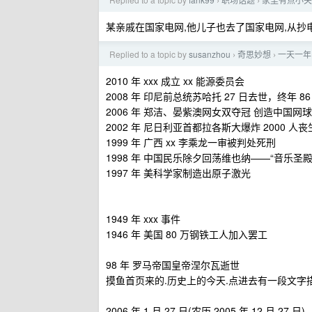
›
›
某亲戚在国家电网,他儿子也去了国家电网,从抄
Replied to a topic by
susanzhou
奇思妙想
一天一年
›
›
2010 年 xxx 成立 xx 能源委员会
2008 年 印尼前总统苏哈托 27 日去世，终年 86
2006 年 郑洁、晏紫澳网女双夺冠 创造中国网
2002 年 尼日利亚首都拉各斯大爆炸 2000 人丧
1999 年 广西 xx 李乘龙一审被判处死刑
1998 年 中国民乐除夕回荡维也纳——“音乐圣殿
1997 年 美科学家制造出原子激光
1949 年 xxx 事件
1946 年 美国 80 万钢铁工人加入罢工
98 年 罗马帝国皇帝涅尔瓦逝世
摸鱼首页来的.历史上的今天.点进去有一段文字描
2006 年 1 月 27 日(农历 2005 年 12 