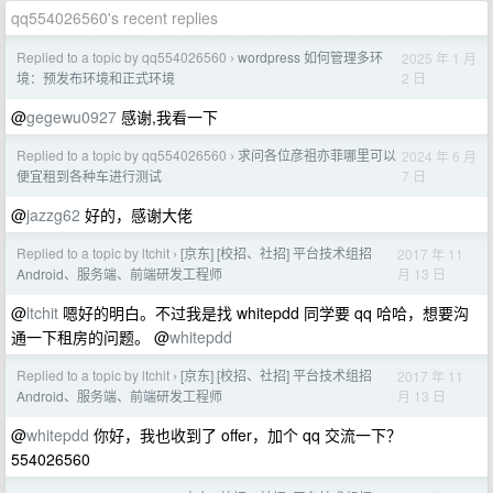
qq554026560's recent replies
Replied to a topic by qq554026560
wordpress 如何管理多环
2025 年 1 月
›
2 日
境：预发布环境和正式环境
@
gegewu0927
感谢,我看一下
Replied to a topic by qq554026560
求问各位彦祖亦菲哪里可以
2024 年 6 月
›
7 日
便宜租到各种车进行测试
@
jazzg62
好的，感谢大佬
Replied to a topic by ltchit
[京东] [校招、社招] 平台技术组招
2017 年 11
›
月 13 日
Android、服务端、前端研发工程师
@
ltchit
嗯好的明白。不过我是找 whitepdd 同学要 qq 哈哈，想要沟
通一下租房的问题。 @
whitepdd
Replied to a topic by ltchit
[京东] [校招、社招] 平台技术组招
2017 年 11
›
月 13 日
Android、服务端、前端研发工程师
@
whitepdd
你好，我也收到了 offer，加个 qq 交流一下？
554026560