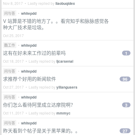
Nov 8, 2017 • Lastly replied by
liaobuqidex
问与答
•
whitepdd
V 站算是不错的地方了。。看完知乎和脉脉感觉各
种大厂技术是垃圾。
Oct 25, 2017
酷工作
•
whitepdd
这有在好未来工作过的前辈吗
1
Oct 18, 2017 • Lastly replied by
ljcarsenal
问与答
•
whitepdd
求推荐个好用的新闻软件
96
Oct 27, 2017 • Lastly replied by
yiliangusers
问与答
•
whitepdd
你们怎么看待阿里成立达摩院啊？
3
Oct 11, 2017 • Lastly replied by
mmmyc
问与答
•
whitepdd
昨天看到个帖子是关于黑苹果的。。
27