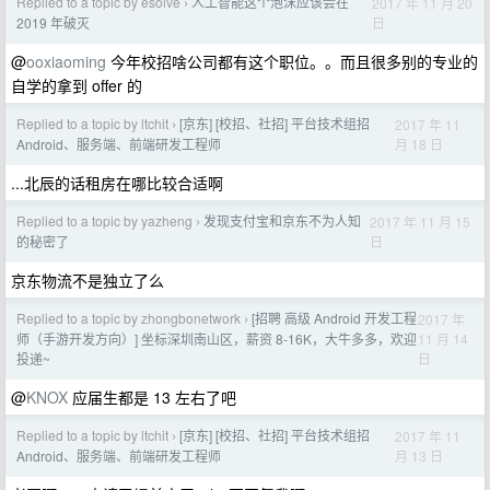
Replied to a topic by esolve
人工智能这个泡沫应该会在
2017 年 11 月 20
›
日
2019 年破灭
@
ooxiaoming
今年校招啥公司都有这个职位。。而且很多别的专业的
自学的拿到 offer 的
Replied to a topic by ltchit
[京东] [校招、社招] 平台技术组招
2017 年 11
›
月 18 日
Android、服务端、前端研发工程师
...北辰的话租房在哪比较合适啊
Replied to a topic by yazheng
发现支付宝和京东不为人知
2017 年 11 月 15
›
日
的秘密了
京东物流不是独立了么
Replied to a topic by zhongbonetwork
[招聘 高级 Android 开发工程
2017 年
›
11 月 14
师（手游开发方向）] 坐标深圳南山区，薪资 8-16K，大牛多多，欢迎
日
投递~
@
KNOX
应届生都是 13 左右了吧
Replied to a topic by ltchit
[京东] [校招、社招] 平台技术组招
2017 年 11
›
月 13 日
Android、服务端、前端研发工程师